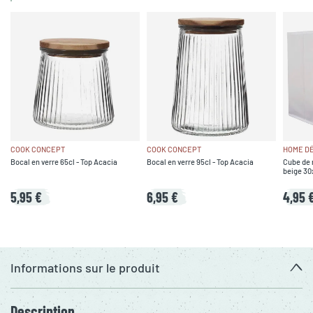
COOK CONCEPT
COOK CONCEPT
HOME D
Bocal en verre 65cl - Top Acacia
Bocal en verre 95cl - Top Acacia
Cube de 
beige 3
5,95 €
6,95 €
4,95 
Informations sur le produit
Description