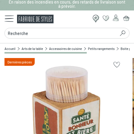
En raison des incendies en cours, des retards de livraison sont
Aller au contenu principal
à prévoir.
Recherche
Accueil
Arts de la table
Accessoires de cuisine
Petits rangements
Boite pic
Dernières pièces
Zoomer sur l'image