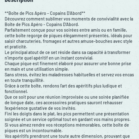
**Boîte de Pics Apéro - Copains D'Abord**
Découvrez comment sublimer vos moments de convivialité avec la
Boîte de Pics Apéro - Copains D'Abord.
Parfaitement conçue pour vos soirées entre amis ou en famille,
cette boîte regorge de piques élégamment présentés, idéals pour
saisir charcuteries, fromages et autres amuse-bouches avec style
et praticité.
Le principal atout de ce set réside dans sa capacité à transformer
n'importe quel apéritif en un instant convivial.
Chaque pique est finement élaboré pour assurer une bonne prise
en main et une utilisation simple.
Sans stress, évitez les maladresses habituelles et servez vos encas
en toute tranquillité.
Grâce à cette boîte, rendons l'art des apéritifs plus ludique et
fonctionnel.
Que ce soit pour une réunion improvisée ou une soirée planifiée
de longue date, ces accessoires pratiques sauront rehausser
l'expérience gustative de vos invités.
Fini les doigts dans le plat, les pics permettent une présentation
soignée et un service optimal tout en gardant vos mains propres.
Si vous aimez rendre vos réceptions mémorables, cette boîte de
piques est un incontournable.
Vos apéritifs prendront une toute autre dimension, prouvant que