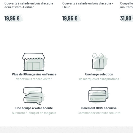
Couverts à salade en bois d'acacia
Couverts à salade en bois d'acacia -
Coupelle
écru et vert - Herbier
Fleur
moutarde,
19,95 €
19,95 €
31,80
Plus de 30 magasins en France
Une large sélection
Venez nous rendre visite !
de marques et d'inspirations
Une équipe à votre écoute
Paiement 100% sécurisé
Sur notre E-shop et en magasin
Commandez en toute sécurité