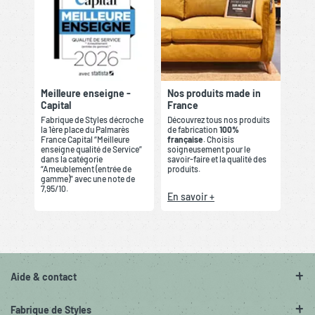
Meilleure enseigne -
Nos produits made in
Capital
France
Fabrique de Styles décroche
Découvrez tous nos produits
la 1ère place du Palmarès
de fabrication
100%
France Capital “Meilleure
française
. Choisis
enseigne qualité de Service”
soigneusement pour le
dans la catégorie
savoir-faire et la qualité des
“Ameublement (entrée de
produits.
gamme)” avec une note de
7,95/10.
En savoir +
Aide & contact
Fabrique de Styles