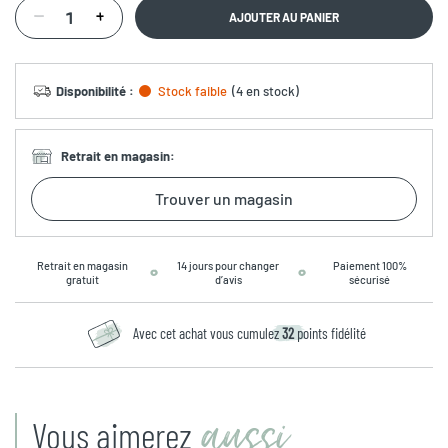
AJOUTER AU PANIER
Disponibilité
:
Stock faible
(
4 en stock
)
Retrait en magasin
:
Trouver un magasin
Retrait en magasin
14 jours pour changer
Paiement 100%
gratuit
d’avis
sécurisé
Avec cet achat vous cumulez
32
points fidélité
aussi
Vous aimerez