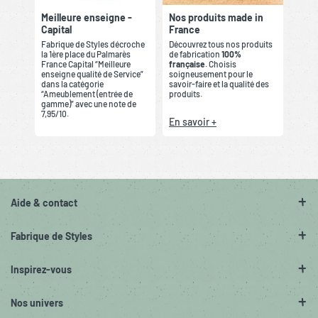
Meilleure enseigne -
Nos produits made in
Capital
France
Fabrique de Styles décroche
Découvrez tous nos produits
la 1ère place du Palmarès
de fabrication
100%
France Capital “Meilleure
française
. Choisis
enseigne qualité de Service”
soigneusement pour le
dans la catégorie
savoir-faire et la qualité des
“Ameublement (entrée de
produits.
gamme)” avec une note de
7,95/10.
En savoir +
Aide & contact
Fabrique de Styles
Inspirez-vous
Nos univers