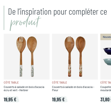
De l’inspiration pour compléter ce
produit
Nouve
CÔTÉ TABLE
CÔTÉ TABLE
CÔTÉ TA
Couverts à salade en bois d'acacia
Couverts à salade en bois d'acacia -
Coupelle
écru et vert - Herbier
Fleur
moutarde,
19,95 €
19,95 €
31,80