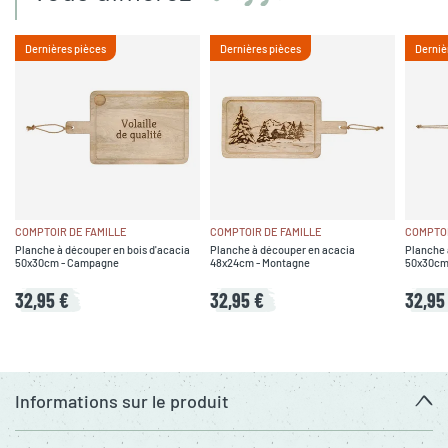
Dernières pièces
Dernières pièces
Derniè
COMPTOIR DE FAMILLE
COMPTOIR DE FAMILLE
COMPTOI
Planche à découper en bois d'acacia
Planche à découper en acacia
Planche 
50x30cm - Campagne
48x24cm - Montagne
50x30cm 
32,95 €
32,95 €
32,95
Informations sur le produit