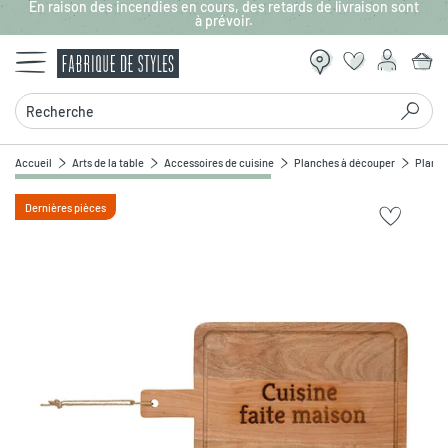
En raison des incendies en cours, des retards de livraison sont
Aller au contenu principal
à prévoir.
Recherche
Accueil
Arts de la table
Accessoires de cuisine
Planches à découper
Planch
Dernières pièces
Zoomer sur l'image