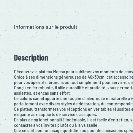
Informations sur le produit
Description
Découvrez le plateau Mocoa pour sublimer vos moments de convi
Grâce à ses dimensions généreuses de 40x30cm, cet accessoire 
pour vos apéritifs, brunchs ou tout simplement pour servir vos in
Conçu en fer robuste, il allie durabilité et praticité, vous permet
assiettes, et encas sans effort.
Le coloris camel apporte une touche chaleureuse et naturelle à v
parfaitement avec divers styles de décoration, du contemporain 
Ce plateau transformera vos réceptions en véritables réussites e
élégante aux supports de service classiques.
En plus de sa fonctionnalité indéniable, il est facile d'entretien
consacrer à vos invités plutôt qu'à la vaisselle.
Que ce soit pour un usage quotidien ou pour des occasions spéc