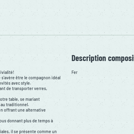
Description composi
vialité!
Fer
s'avère être le compagnon idéal
vités avec style.
tant de transporter verres,
otre table, se mariant
au traditionnel.
n offrant une alternative
, vous donnant plus de temps à
iales, il se présente comme un