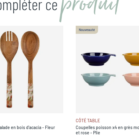
produit
compléter ce
Nouveauté
CÔTÉ TABLE
alade en bois d'acacia - Fleur
Coupelles poisson x4 en grès mo
et rose - Plie