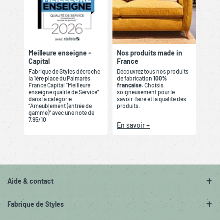
Meilleure enseigne -
Nos produits made in
Capital
France
Fabrique de Styles décroche
Découvrez tous nos produits
la 1ère place du Palmarès
de fabrication
100%
France Capital “Meilleure
française
. Choisis
enseigne qualité de Service”
soigneusement pour le
dans la catégorie
savoir-faire et la qualité des
“Ameublement (entrée de
produits.
gamme)” avec une note de
7,95/10.
En savoir +
Aide & contact
Fabrique de Styles