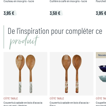
Couteau en inox gris - lucie
Cuillère à café en inox gris - lucie
Fourchett
3,95 €
3,50 €
3,95 
De l’inspiration pour compléter ce
produit
Nouve
CÔTÉ TABLE
CÔTÉ TABLE
CÔTÉ TA
Couverts à salade en bois d'acacia
Couverts à salade en bois d'acacia -
Coupelle
écru et vert - Herbier
Fleur
moutarde,