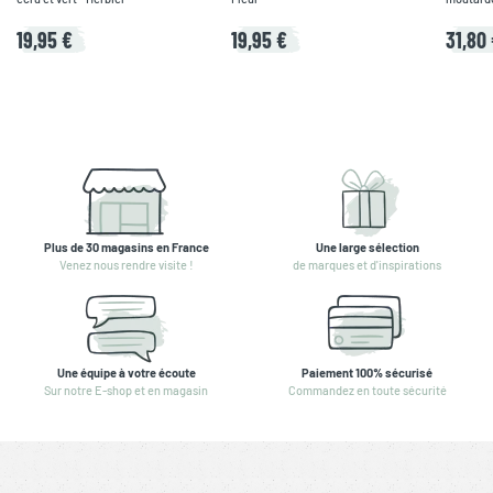
19,95 €
19,95 €
31,80
Plus de 30 magasins en France
Une large sélection
Venez nous rendre visite !
de marques et d'inspirations
Une équipe à votre écoute
Paiement 100% sécurisé
Sur notre E-shop et en magasin
Commandez en toute sécurité