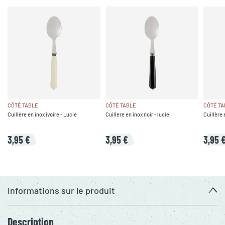
CÔTÉ TABLE
CÔTÉ TABLE
CÔTÉ TA
Cuillère en inox ivoire - Lucie
Cuillere en inox noir - lucie
Cuillère 
3,95 €
3,95 €
3,95 
Informations sur le produit
Description