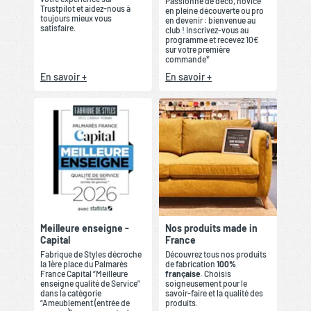
Passionné de déco, novice
Trustpilot et aidez-nous à
en pleine découverte ou pro
toujours mieux vous
en devenir : bienvenue au
satisfaire.
club ! Inscrivez-vous au
programme et recevez 10€
sur votre première
commande*
En savoir +
En savoir +
Meilleure enseigne -
Nos produits made in
Capital
France
Fabrique de Styles décroche
Découvrez tous nos produits
la 1ère place du Palmarès
de fabrication
100%
France Capital “Meilleure
française
. Choisis
enseigne qualité de Service”
soigneusement pour le
dans la catégorie
savoir-faire et la qualité des
“Ameublement (entrée de
produits.