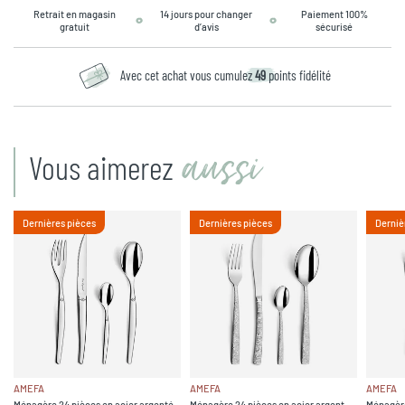
Retrait en magasin
14 jours pour changer
Paiement 100%
gratuit
d’avis
sécurisé
Avec cet achat vous cumulez
49
points fidélité
aussi
Vous aimerez
Dernières pièces
Dernières pièces
Derniè
AMEFA
AMEFA
AMEFA
Ménagère 24 pièces en acier argenté -
Ménagère 24 pièces en acier argent -
Ménagère