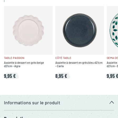
TABLE PASSION
CÔTÉ TABLE
SEMA DE
Assiette à dessert en grès beige
Assiette à dessert en grès bleu d21cm
Assiette
d21cm - Agra
- Carla
d21cm - 
9,95 €
8,95 €
9,95 
Informations sur le produit