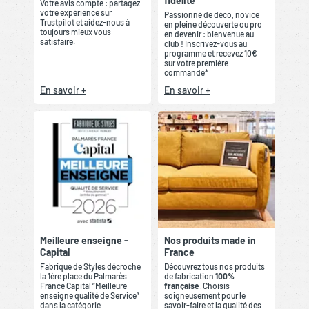
fidélité
Votre avis compte : partagez
votre expérience sur
Passionné de déco, novice
Trustpilot et aidez-nous à
en pleine découverte ou pro
toujours mieux vous
en devenir : bienvenue au
satisfaire.
club ! Inscrivez-vous au
programme et recevez 10€
sur votre première
commande*
En savoir +
En savoir +
Meilleure enseigne -
Nos produits made in
Capital
France
Fabrique de Styles décroche
Découvrez tous nos produits
la 1ère place du Palmarès
de fabrication
100%
France Capital “Meilleure
française
. Choisis
enseigne qualité de Service”
soigneusement pour le
dans la catégorie
savoir-faire et la qualité des