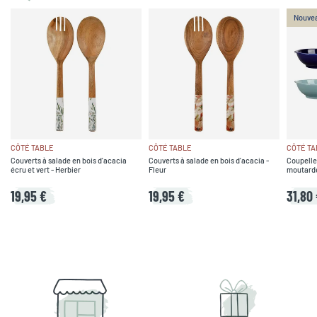
Nouve
CÔTÉ TABLE
CÔTÉ TABLE
CÔTÉ TA
Couverts à salade en bois d'acacia
Couverts à salade en bois d'acacia -
Coupelle
écru et vert - Herbier
Fleur
moutarde,
19,95 €
19,95 €
31,80