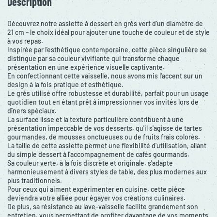
Description
Découvrez notre assiette à dessert en grès vert d'un diamètre de
21 cm – le choix idéal pour ajouter une touche de couleur et de style
à vos repas.
Inspirée par l'esthétique contemporaine, cette pièce singulière se
distingue par sa couleur vivifiante qui transforme chaque
présentation en une expérience visuelle captivante.
En confectionnant cette vaisselle, nous avons mis l'accent sur un
design à la fois pratique et esthétique.
Le grès utilisé offre robustesse et durabilité, parfait pour un usage
quotidien tout en étant prêt à impressionner vos invités lors de
dîners spéciaux.
La surface lisse et la texture particulière contribuent à une
présentation impeccable de vos desserts, qu'il s'agisse de tartes
gourmandes, de mousses onctueuses ou de fruits frais colorés.
La taille de cette assiette permet une flexibilité d'utilisation, allant
du simple dessert à l'accompagnement de cafés gourmands.
Sa couleur verte, à la fois discrète et originale, s'adapte
harmonieusement à divers styles de table, des plus modernes aux
plus traditionnels.
Pour ceux qui aiment expérimenter en cuisine, cette pièce
deviendra votre alliée pour égayer vos créations culinaires.
De plus, sa résistance au lave-vaisselle facilite grandement son
entretien, vous permettant de profiter davantage de vos moments