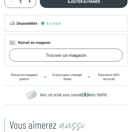
AJOUTER AU PANIER
Disponibilité
:
En stock
Retrait en magasin
:
Trouver un magasin
Retrait en magasin
14 jours pour changer
Paiement 100%
gratuit
d’avis
sécurisé
Avec cet achat vous cumulez
9
points fidélité
aussi
Vous aimerez