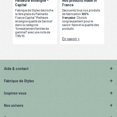
Meilleure enseigne -
Nos produits made in
Capital
France
Fabrique de Styles décroche
Découvrez tous nos produits
la 1ère place du Palmarès
de fabrication
100%
France Capital “Meilleure
française
. Choisis
enseigne qualité de Service”
soigneusement pour le
dans la catégorie
savoir-faire et la qualité des
“Ameublement (entrée de
produits.
gamme)” avec une note de
7,95/10.
En savoir +
Aide & contact
Fabrique de Styles
Inspirez-vous
Nos univers