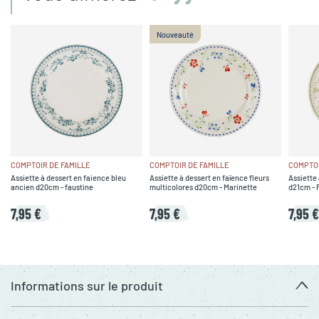
Nouveauté
COMPTOIR DE FAMILLE
COMPTOIR DE FAMILLE
COMPTOI
Assiette à dessert en faience bleu
Assiette à dessert en faïence fleurs
Assiette 
ancien d20cm - faustine
multicolores d20cm - Marinette
d21cm - 
7,95 €
7,95 €
7,95 €
Informations sur le produit