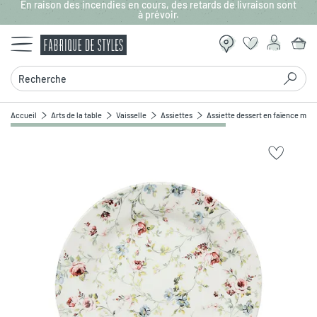
En raison des incendies en cours, des retards de livraison sont
Aller au contenu principal
à prévoir.
Recherche
Accueil
Arts de la table
Vaisselle
Assiettes
Assiette dessert en faïence mult
Zoomer sur l'image