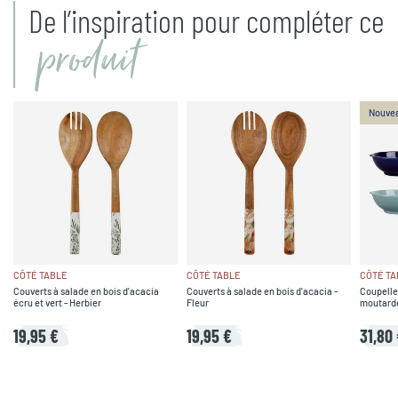
De l’inspiration pour compléter ce
produit
Nouve
CÔTÉ TABLE
CÔTÉ TABLE
CÔTÉ TA
Couverts à salade en bois d'acacia
Couverts à salade en bois d'acacia -
Coupelle
écru et vert - Herbier
Fleur
moutarde,
19,95 €
19,95 €
31,80