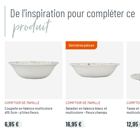
De l'inspiration pour compléter ce
produit
Dernières pièces
COMPTOIR DE FAMILLE
COMPTOIR DE FAMILLE
COMPTOI
Coupelle en faïence multicolore
Saladier en faïence blanc et
Tasse et
d15.5cm - p'tites fleurs
multicolore - fleurs champs
multicolo
6,95 €
16,95 €
12,95