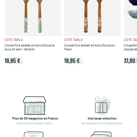
CÔTÉ TABLE
CÔTÉ TABLE
CÔTÉ TA
Couverts à salade en bois d'acacia
Couverts à salade en bois d'acacia -
Coupelle
écru et vert - Herbier
Fleur
moutarde,
19,95 €
19,95 €
31,80
Plus de 30 magasins en France
Une large sélection
Venez nous rendre visite !
de marques et d'inspirations