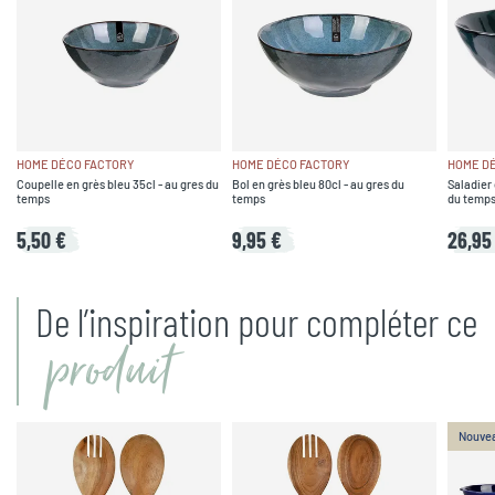
HOME DÉCO FACTORY
HOME DÉCO FACTORY
HOME D
Coupelle en grès bleu 35cl - au gres du
Bol en grès bleu 80cl - au gres du
Saladier
temps
temps
du temp
5,50 €
9,95 €
26,95
De l’inspiration pour compléter ce
produit
Nouve