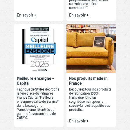
sur votre première
commande*
En savoir +
En savoir +
Meilleure enseigne -
Nos produits made in
Capital
France
Fabrique de Styles décroche
Découvrez tous nos produits
la 1ère place du Palmarès
de fabrication
100%
France Capital “Meilleure
française
. Choisis
enseigne qualité de Service”
soigneusement pour le
dans la catégorie
savoir-faire et la qualité des
“Ameublement (entrée de
produits.
gamme)” avec une note de
7,95/10.
En savoir +