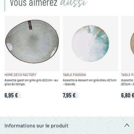
aussi
Vous aimerez
HOME DÉCO FACTORY
TABLE PASSION
TABLE P
Assiette galet en grès gris d22cm - au
Assiette à dessert en grès bleu d21cm
Assiette 
gres du temps
- Islande
d21cm - 
6,95 €
7,95 €
6,80 
Informations sur le produit