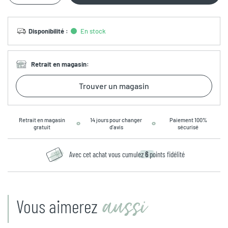
Disponibilité
:
En stock
Retrait en magasin
:
Trouver un magasin
Retrait en magasin
14 jours pour changer
Paiement 100%
gratuit
d’avis
sécurisé
Avec cet achat vous cumulez
6
points fidélité
aussi
Vous aimerez