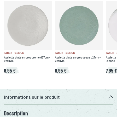
TABLE PASSION
TABLE PASSION
TABLE P
Assiette plate en grès crème d27cm -
Assiette plate en grès sauge d27cm -
Assiette 
Vesuvio
Vesuvio
Islande
6,95 €
6,95 €
7,95 €
Informations sur le produit
Description