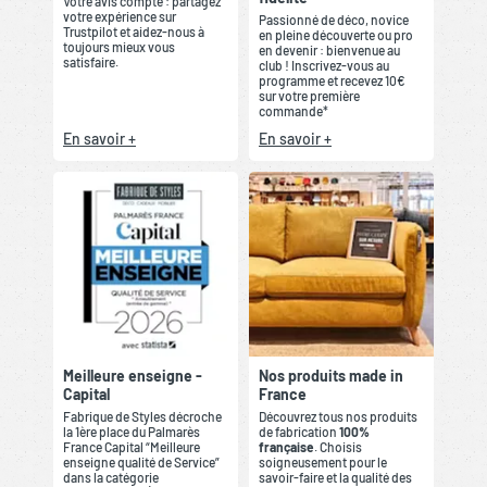
Votre avis compte : partagez
votre expérience sur
Passionné de déco, novice
Trustpilot et aidez-nous à
en pleine découverte ou pro
toujours mieux vous
en devenir : bienvenue au
satisfaire.
club ! Inscrivez-vous au
programme et recevez 10€
sur votre première
commande*
En savoir +
En savoir +
Meilleure enseigne -
Nos produits made in
Capital
France
Fabrique de Styles décroche
Découvrez tous nos produits
la 1ère place du Palmarès
de fabrication
100%
France Capital “Meilleure
française
. Choisis
enseigne qualité de Service”
soigneusement pour le
dans la catégorie
savoir-faire et la qualité des