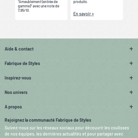
“Ameublement (entrée de
produits.
gamme)” avec une note de
7,95/10.
En savoir +
Aide & contact
Fabrique de Styles
Inspirez-vous
Nos univers
A propos
Rejoignez la communauté Fabrique de Styles
Suivez-nous sur les réseaux sociaux pour découvrir les coulisses
de nos équipes, les dernières actualités et pour partager avec