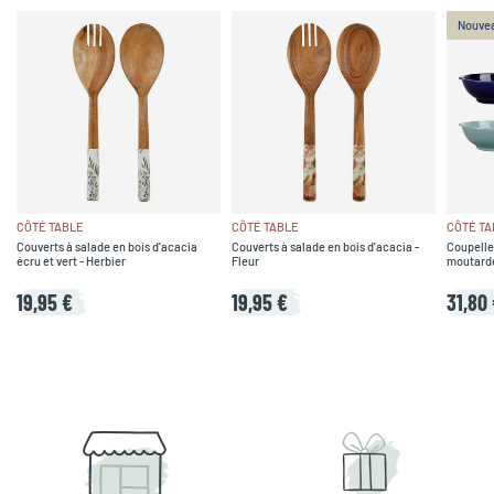
Nouve
CÔTÉ TABLE
CÔTÉ TABLE
CÔTÉ TA
Couverts à salade en bois d'acacia
Couverts à salade en bois d'acacia -
Coupelle
écru et vert - Herbier
Fleur
moutarde,
19,95 €
19,95 €
31,80