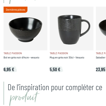
Dernières pièces
TABLE PASSION
TABLE PASSION
TABLE P
Bol en grès noir d14cm - vesuvio
Mug en grès noir 30cl - Vesuvio
Saladier 
6,95 €
5,50 €
23,95
De l’inspiration pour compléter ce
produit