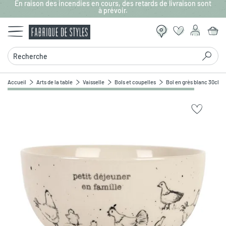
En raison des incendies en cours, des retards de livraison sont
Aller au contenu principal
à prévoir.
Recherche
Accueil
Arts de la table
Vaisselle
Bols et coupelles
Bol en grès blanc 30cl - 
Zoomer sur l'image