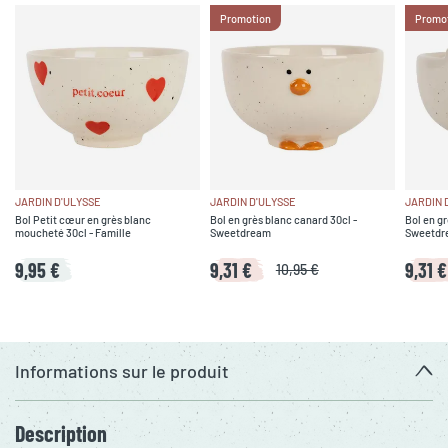
Promotion
Promo
JARDIN D'ULYSSE
JARDIN D'ULYSSE
JARDIN 
Bol Petit cœur en grès blanc
Bol en grès blanc canard 30cl -
Bol en gr
moucheté 30cl - Famille
Sweetdream
Sweetdr
9,95 €
9,31 €
9,31 €
10,95 €
Informations sur le produit
Description