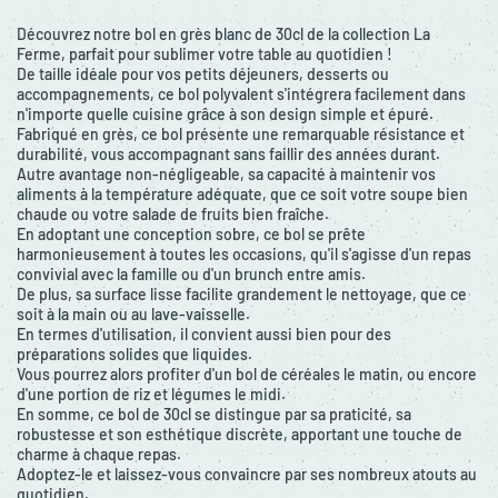
Découvrez notre bol en grès blanc de 30cl de la collection La
Ferme, parfait pour sublimer votre table au quotidien !
De taille idéale pour vos petits déjeuners, desserts ou
accompagnements, ce bol polyvalent s'intégrera facilement dans
n'importe quelle cuisine grâce à son design simple et épuré.
Fabriqué en grès, ce bol présente une remarquable résistance et
durabilité, vous accompagnant sans faillir des années durant.
Autre avantage non-négligeable, sa capacité à maintenir vos
aliments à la température adéquate, que ce soit votre soupe bien
chaude ou votre salade de fruits bien fraîche.
En adoptant une conception sobre, ce bol se prête
harmonieusement à toutes les occasions, qu'il s'agisse d'un repas
convivial avec la famille ou d'un brunch entre amis.
De plus, sa surface lisse facilite grandement le nettoyage, que ce
soit à la main ou au lave-vaisselle.
En termes d'utilisation, il convient aussi bien pour des
préparations solides que liquides.
Vous pourrez alors profiter d'un bol de céréales le matin, ou encore
d'une portion de riz et légumes le midi.
En somme, ce bol de 30cl se distingue par sa praticité, sa
robustesse et son esthétique discrète, apportant une touche de
charme à chaque repas.
Adoptez-le et laissez-vous convaincre par ses nombreux atouts au
quotidien.