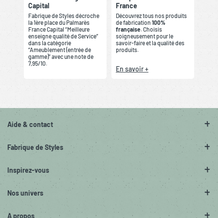
Capital
France
Fabrique de Styles décroche
Découvrez tous nos produits
la 1ère place du Palmarès
de fabrication
100%
France Capital “Meilleure
française
. Choisis
enseigne qualité de Service”
soigneusement pour le
dans la catégorie
savoir-faire et la qualité des
“Ameublement (entrée de
produits.
gamme)” avec une note de
7,95/10.
En savoir +
Aide & contact
Fabrique de Styles
Inspirez-vous
Nos univers
A propos