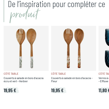
De l’inspiration pour compléter ce
produit
CÔTÉ TABLE
CÔTÉ TABLE
CÔTÉ TA
Couverts à salade en bois d'acacia
Couverts à salade en bois d'acacia -
Verres à 
écru et vert - Herbier
Fleur
- Effluve
19,95 €
19,95 €
11,80 