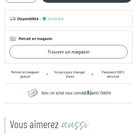
Disponibilité
:
En stock
Retrait en magasin
:
Trouver un magasin
Retrait en magasin
14 jours pour changer
Paiement 100%
gratuit
d’avis
sécurisé
Avec cet achat vous cumulez
8
points fidélité
aussi
Vous aimerez