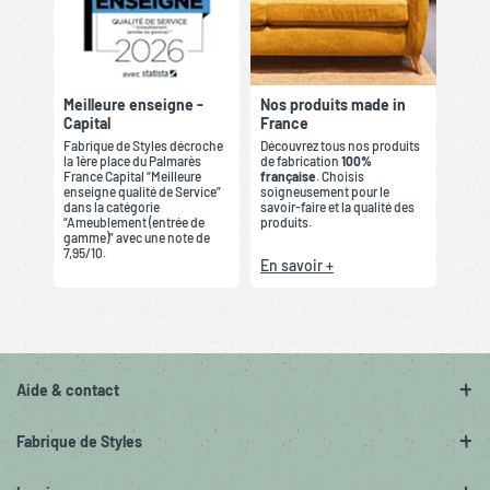
Meilleure enseigne -
Nos produits made in
Capital
France
Fabrique de Styles décroche
Découvrez tous nos produits
la 1ère place du Palmarès
de fabrication
100%
France Capital “Meilleure
française
. Choisis
enseigne qualité de Service”
soigneusement pour le
dans la catégorie
savoir-faire et la qualité des
“Ameublement (entrée de
produits.
gamme)” avec une note de
7,95/10.
En savoir +
Aide & contact
Fabrique de Styles