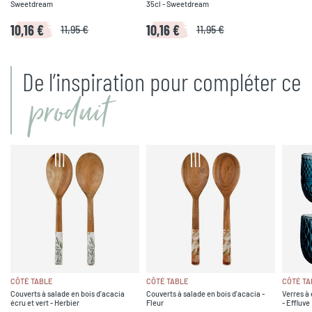
Sweetdream
35cl - Sweetdream
10,16 €
10,16 €
11,95 €
11,95 €
De l’inspiration pour compléter ce
produit
CÔTÉ TABLE
CÔTÉ TABLE
CÔTÉ TA
Couverts à salade en bois d'acacia
Couverts à salade en bois d'acacia -
Verres à 
écru et vert - Herbier
Fleur
- Effluve