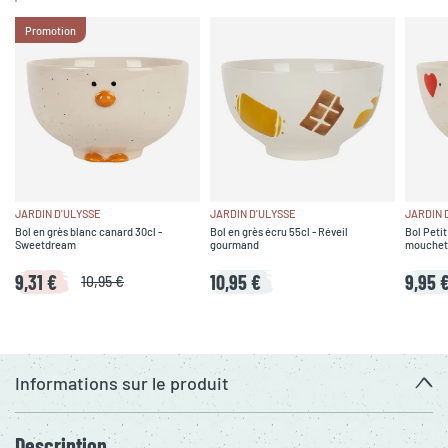
Promotion
JARDIN D'ULYSSE
JARDIN D'ULYSSE
JARDIN 
Bol en grès blanc canard 30cl -
Bol en grès écru 55cl - Réveil
Bol Peti
Sweetdream
gourmand
moucheté
9,31 €
10,95 €
9,95 
10,95 €
Informations sur le produit
Description