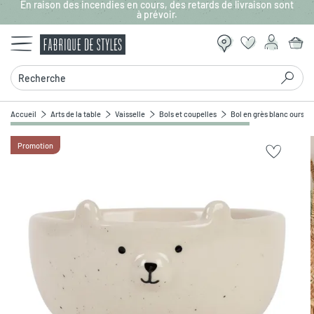
En raison des incendies en cours, des retards de livraison sont
Aller au contenu principal
à prévoir.
Recherche
Accueil
Arts de la table
Vaisselle
Bols et coupelles
Bol en grès blanc ours 3
Promotion
Zoomer sur l'image