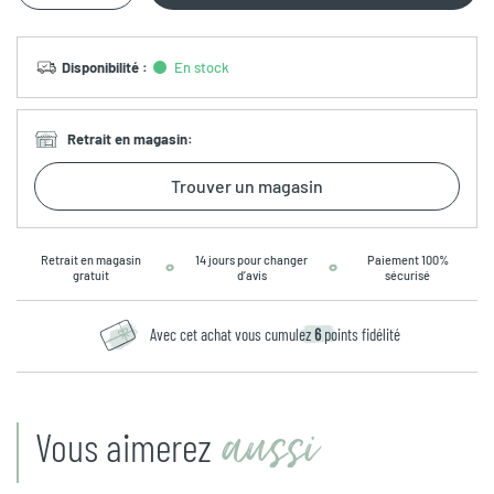
Disponibilité
:
En stock
Retrait en magasin
:
Trouver un magasin
Retrait en magasin
14 jours pour changer
Paiement 100%
gratuit
d’avis
sécurisé
Avec cet achat vous cumulez
6
points fidélité
aussi
Vous aimerez