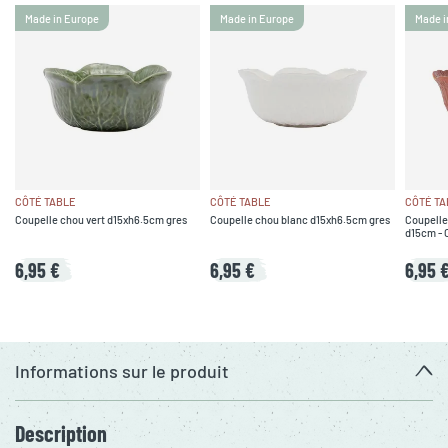
Made in Europe
Made in Europe
Made i
CÔTÉ TABLE
CÔTÉ TABLE
CÔTÉ TA
Coupelle chou vert d15xh6.5cm gres
Coupelle chou blanc d15xh6.5cm gres
Coupelle
d15cm - 
6,95 €
6,95 €
6,95 
Informations sur le produit
Description