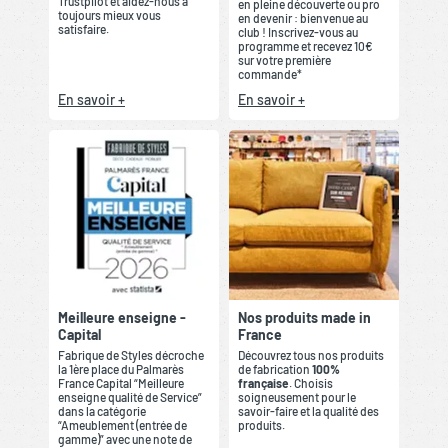
Trustpilot et aidez-nous à
en pleine découverte ou pro
toujours mieux vous
en devenir : bienvenue au
satisfaire.
club ! Inscrivez-vous au
programme et recevez 10€
sur votre première
commande*
En savoir +
En savoir +
Meilleure enseigne -
Nos produits made in
Capital
France
Fabrique de Styles décroche
Découvrez tous nos produits
la 1ère place du Palmarès
de fabrication
100%
France Capital “Meilleure
française
. Choisis
enseigne qualité de Service”
soigneusement pour le
dans la catégorie
savoir-faire et la qualité des
“Ameublement (entrée de
produits.
gamme)” avec une note de