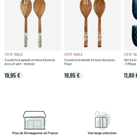
CÔTÉ TABLE
CÔTÉ TABLE
CÔTÉ TA
Couverts à salade en bois d'acacia
Couverts à salade en bois d'acacia -
Verres à 
écru et vert - Herbier
Fleur
- Effluve
19,95 €
19,95 €
11,80 
Plus de 30 magasins en France
Une large sélection