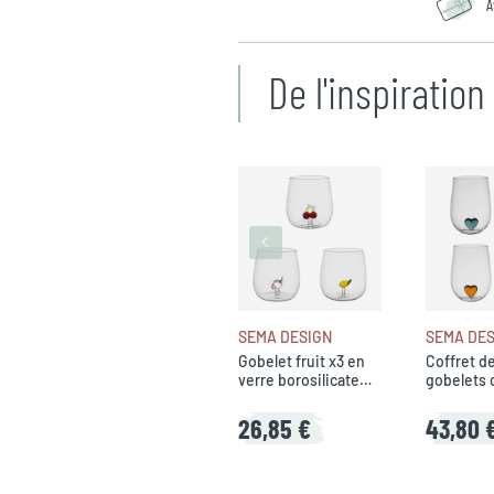
A
De l'inspiratio
SEMA DESIGN
SEMA DES
Gobelet fruit x3 en
Coffret d
verre borosilicate
gobelets 
40cl - Colorea
verre mul
60cl - Col
26,85 €
43,80 