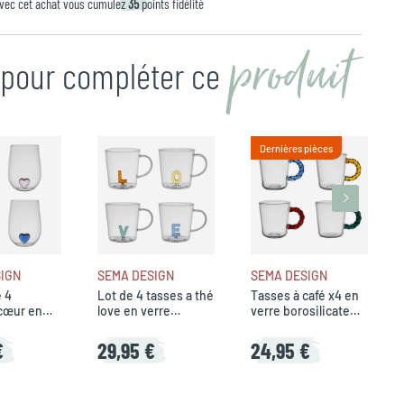
vec cet achat vous cumulez
35
points fidélité
produit
n pour compléter ce
Dernières pièces
IGN
SEMA DESIGN
SEMA DESIGN
e 4
Lot de 4 tasses a thé
Tasses à café x4 en
cœur en
love en verre
verre borosilicate
ticolore
multicolore 35cl -
multicolore 9cl -
orea
Colorea
Colorea
€
29,95 €
24,95 €