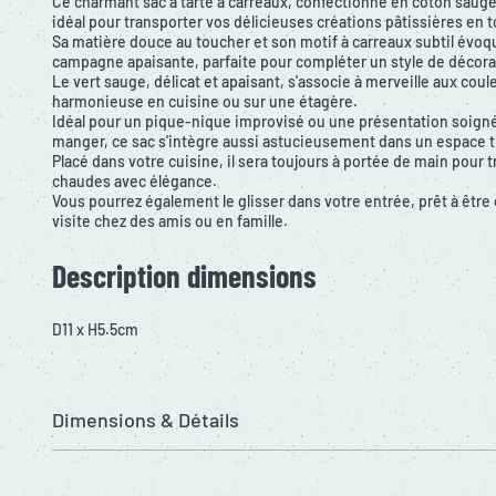
Ce charmant sac à tarte à carreaux, confectionné en coton sauge
idéal pour transporter vos délicieuses créations pâtissières en t
Sa matière douce au toucher et son motif à carreaux subtil év
campagne apaisante, parfaite pour compléter un style de décor
Le vert sauge, délicat et apaisant, s'associe à merveille aux cou
harmonieuse en cuisine ou sur une étagère.
Idéal pour un pique-nique improvisé ou une présentation soignée
manger, ce sac s'intègre aussi astucieusement dans un espace t
Placé dans votre cuisine, il sera toujours à portée de main pour 
chaudes avec élégance.
Vous pourrez également le glisser dans votre entrée, prêt à être
visite chez des amis ou en famille.
Description dimensions
D11 x H5.5cm
Dimensions & Détails