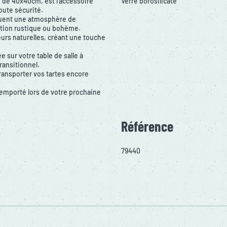
 de 40x40cm, est l'accessoire
Verre borosilicate
oute sécurité.
oquent une atmosphère de
ation rustique ou bohème.
leurs naturelles, créant une touche
 sur votre table de salle à
ransitionnel.
transporter vos tartes encore
 emporté lors de votre prochaine
Référence
79440