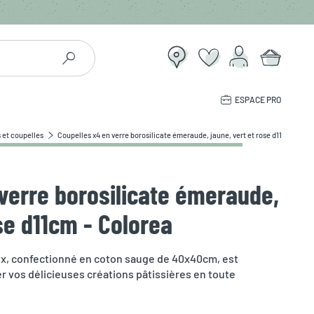
ESPACE PRO
 et coupelles
Coupelles x4 en verre borosilicate émeraude, jaune, vert et rose d11cm - Col
verre borosilicate émeraude,
se d11cm - Colorea
ux, confectionné en coton sauge de 40x40cm, est
er vos délicieuses créations pâtissières en toute