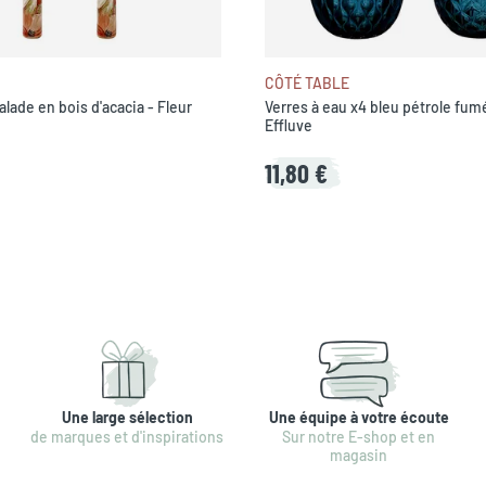
CÔTÉ TABLE
alade en bois d'acacia - Fleur
Verres à eau x4 bleu pétrole fumé
Effluve
11,80 €
Une large sélection
Une équipe à votre écoute
de marques et d'inspirations
Sur notre E-shop et en
magasin