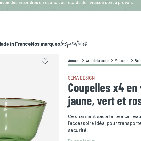
aison des incendies en cours, des retards de livraison sont à prévoir.
Inspirations
ade in France
Nos marques
Accueil
Arts de la table
Vaisselle
Bols
SEMA DESIGN
Coupelles x4 en 
jaune, vert et ro
Ce charmant sac à tarte à carrea
l'accessoire idéal pour transport
sécurité.