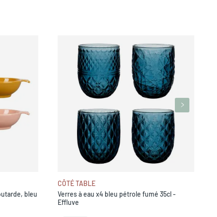
V
CÔTÉ TABLE
utarde, bleu
Verres à eau x4 bleu pétrole fumé 35cl -
Effluve