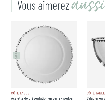
aussi
Vous aimerez
CÔTÉ TABLE
CÔTÉ TABLE
Assiette de présentation en verre - perloa
Saladier en v