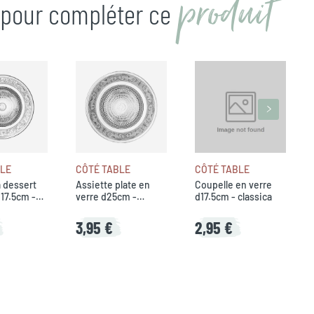
produit
n pour compléter ce
BLE
CÔTÉ TABLE
CÔTÉ TABLE
à dessert
Assiette plate en
Coupelle en verre
d17.5cm -
verre d25cm -
d17.5cm - classica
classica
3,95 €
2,95 €