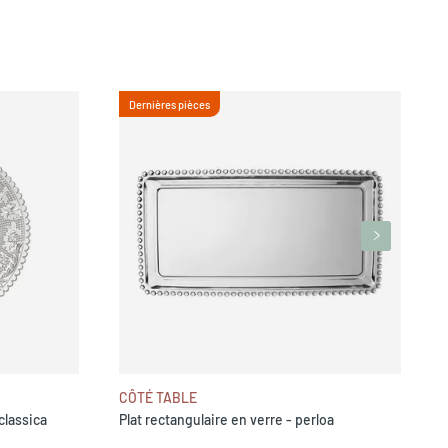
Dernières pièces
A
CÔTÉ TABLE
classica
Plat rectangulaire en verre - perloa