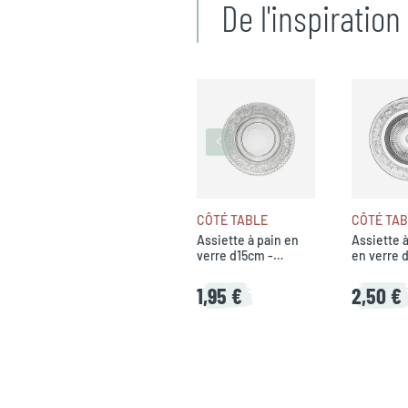
De l'inspiratio
CÔTÉ TABLE
CÔTÉ TA
Assiette à pain en
Assiette 
verre d15cm -
en verre 
classica
classica
1,95 €
2,50 €