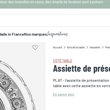
aison des incendies en cours, des retards de livraison sont à prévoir.
Inspirations
ade in France
Nos marques
Accueil
Arts de la table
Vaisselle
Plat
CÔTÉ TABLE
Assiette de prés
PLAT - l'assiette de présentation
table avec cette assiette en verr
En savoir plus