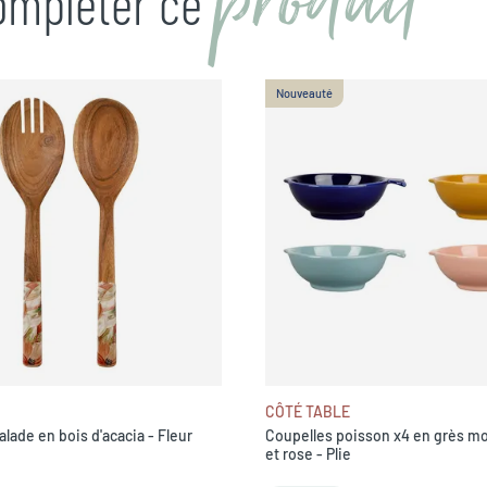
produit
compléter ce
Nouveauté
CÔTÉ TABLE
alade en bois d'acacia - Fleur
Coupelles poisson x4 en grès mo
et rose - Plie