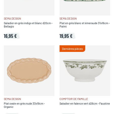
SEMA DESIGN
SEMA DESIGN
Saladier en grès indigo et blanc d20cm -
Plat en grès blanc et émeraude 31x16cm -
Bellagio
Palmi
16,95 €
19,95 €
Dernières pièces
SEMA DESIGN
COMPTOIR DE FAMILLE
Plat ovale en grès nude 33x19cm -
Saladier en faïence vert d26cm - Faustine
Organic