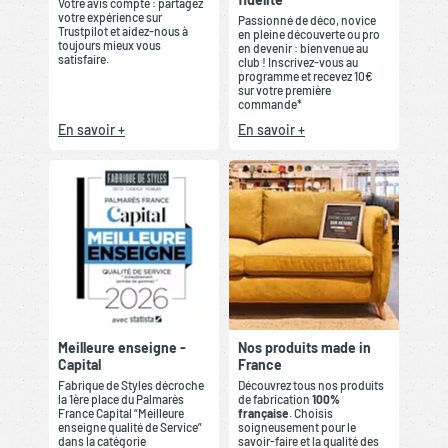
Votre avis compte : partagez
votre expérience sur
Passionné de déco, novice
Trustpilot et aidez-nous à
en pleine découverte ou pro
toujours mieux vous
en devenir : bienvenue au
satisfaire.
club ! Inscrivez-vous au
programme et recevez 10€
sur votre première
commande*
En savoir +
En savoir +
Meilleure enseigne -
Nos produits made in
Capital
France
Fabrique de Styles décroche
Découvrez tous nos produits
la 1ère place du Palmarès
de fabrication
100%
France Capital “Meilleure
française
. Choisis
enseigne qualité de Service”
soigneusement pour le
dans la catégorie
savoir-faire et la qualité des