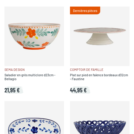
Dernières pièces
SEMA DESIGN
COMPTOIR DE FAMILLE
Saladier en grès multiclore d23cm -
Plat sur pied en faïence bordeaux d32cm
Bellagio
- Faustine
21,95 €
44,95 €