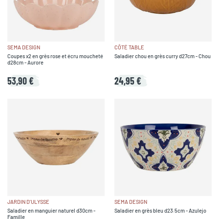
SEMA DESIGN
CÔTÉ TABLE
Coupes x2 en grès rose et écru moucheté
Saladier chou en grès curry d27cm - Chou
d28cm - Aurore
53,90 €
24,95 €
JARDIN D'ULYSSE
SEMA DESIGN
Saladier en manguier naturel d30cm -
Saladier en grès bleu d23.5cm - Azulejo
Famille