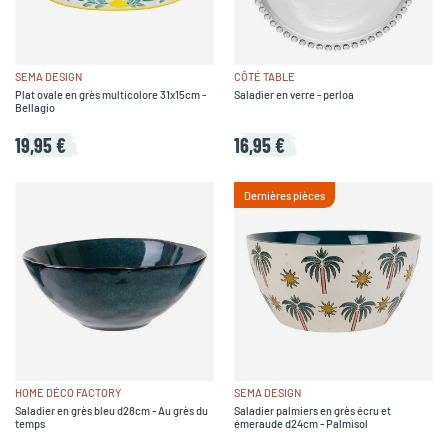
SEMA DESIGN
CÔTÉ TABLE
Plat ovale en grès multicolore 31x15cm -
Saladier en verre - perloa
Bellagio
19,95 €
16,95 €
Dernières pièces
HOME DÉCO FACTORY
SEMA DESIGN
Saladier en grès bleu d28cm - Au grès du
Saladier palmiers en grès écru et
temps
émeraude d24cm - Palmisol