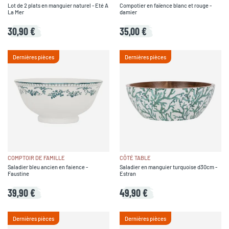
Lot de 2 plats en manguier naturel - Eté A
Compotier en faïence blanc et rouge -
La Mer
damier
30,90 €
35,00 €
Dernières pièces
Dernières pièces
COMPTOIR DE FAMILLE
CÔTÉ TABLE
Saladier bleu ancien en faience -
Saladier en manguier turquoise d30cm -
Faustine
Estran
39,90 €
49,90 €
Dernières pièces
Dernières pièces