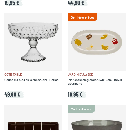
19,95 €
44,90 €
Dernières pièces
CÔTÉ TABLE
JARDIN D'ULYSSE
Coupe sur pied en verre d25cm - Perloa
Plat ovale en grès écru 31x15cm - Réveil
gourmand
49,90 €
19,95 €
Made in Europe