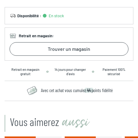
Disponibilité
:
En stock
Retrait en magasin
:
Trouver un magasin
Retrait en magasin
14 jours pour changer
Paiement 100%
gratuit
d’avis
sécurisé
Avec cet achat vous cumulez
44
points fidélité
aussi
Vous aimerez