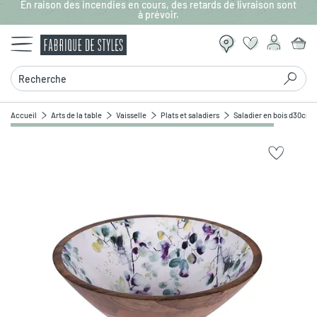
En raison des incendies en cours, des retards de livraison sont
Aller au contenu principal
à prévoir.
Recherche
Accueil
Arts de la table
Vaisselle
Plats et saladiers
Saladier en bois d30cm 
Zoomer sur l'image