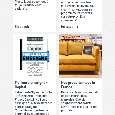
Trustpilot et aidez-nous à
en pleine découverte ou pro
toujours mieux vous
en devenir : bienvenue au
satisfaire.
club ! Inscrivez-vous au
programme et recevez 10€
sur votre première
commande*
En savoir +
En savoir +
Meilleure enseigne -
Nos produits made in
Capital
France
Fabrique de Styles décroche
Découvrez tous nos produits
la 1ère place du Palmarès
de fabrication
100%
France Capital “Meilleure
française
. Choisis
enseigne qualité de Service”
soigneusement pour le
dans la catégorie
savoir-faire et la qualité des
“Ameublement (entrée de
produits.
gamme)” avec une note de