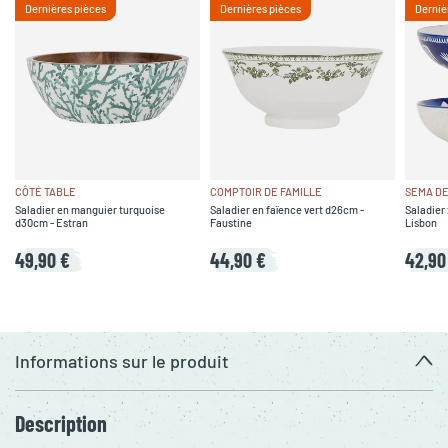
Dernières pièces
Dernières pièces
Derniè
CÔTÉ TABLE
COMPTOIR DE FAMILLE
SEMA DE
Saladier en manguier turquoise
Saladier en faïence vert d26cm -
Saladier 
d30cm - Estran
Faustine
Lisbon
49,90 €
44,90 €
42,90
Informations sur le produit
Description