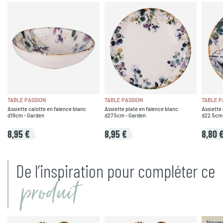
TABLE PASSION
TABLE PASSION
TABLE P
Assiette calotte en faïence blanc
Assiette plate en faïence blanc
Assiette 
d19cm - Garden
d27.5cm - Garden
d22.5cm 
8,95 €
8,95 €
8,80 
De l’inspiration pour compléter ce
produit
Nouve