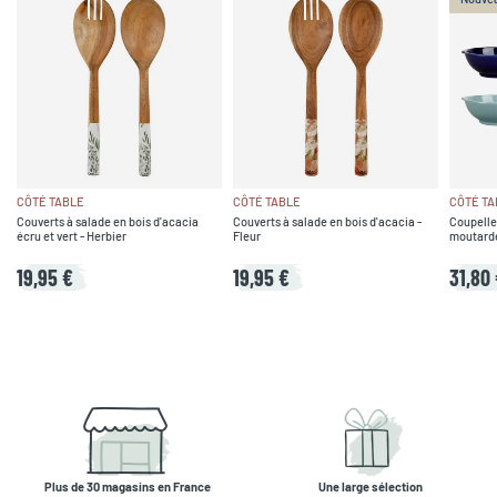
CÔTÉ TABLE
CÔTÉ TABLE
CÔTÉ TA
Couverts à salade en bois d'acacia
Couverts à salade en bois d'acacia -
Coupelle
écru et vert - Herbier
Fleur
moutarde,
19,95 €
19,95 €
31,80
Plus de 30 magasins en France
Une large sélection