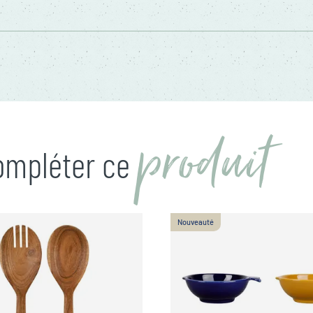
produit
compléter ce
Nouveauté