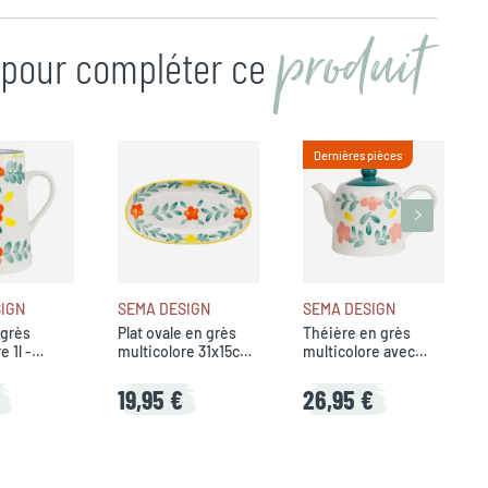
produit
n pour compléter ce
Dernières pièces
IGN
SEMA DESIGN
SEMA DESIGN
 grès
Plat ovale en grès
Théière en grès
e 1l -
multicolore 31x15cm
multicolore avec
- Bellagio
filtre 95cl - Bellagio
19,95 €
26,95 €