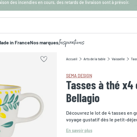
aison des incendies en cours, des retards de livraison sont à prévoir.
Inspirations
ade in France
Nos marques
Accueil
Arts de la table
Vaisselle
Tas
SEMA DESIGN
Tasses à thé x4 
Bellagio
Découvrez le lot de 4 tasses en gr
voyage gustatif dès le petit-déje
En savoir plus