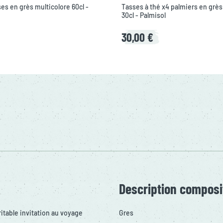
ses en grès multicolore 60cl -
Tasses à thé x4 palmiers en grès
30cl - Palmisol
30,00 €
Description composi
ritable invitation au voyage
Gres