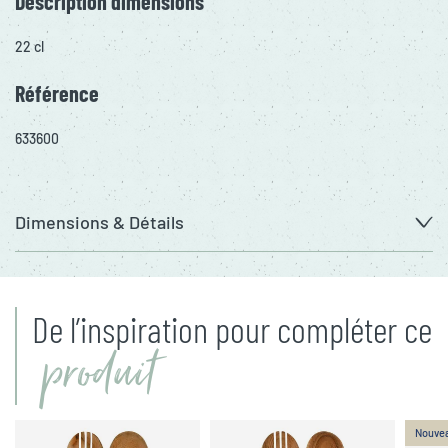
Description dimensions
22 cl
Référence
633600
Dimensions & Détails
De l’inspiration pour compléter ce
produit
Nouve