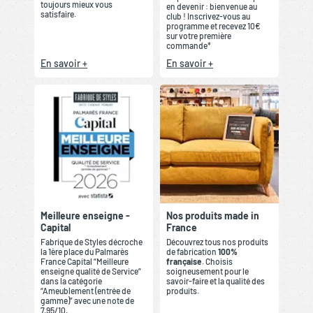
toujours mieux vous
en devenir : bienvenue au
satisfaire.
club ! Inscrivez-vous au
programme et recevez 10€
sur votre première
commande*
En savoir +
En savoir +
Meilleure enseigne -
Nos produits made in
Capital
France
Fabrique de Styles décroche
Découvrez tous nos produits
la 1ère place du Palmarès
de fabrication
100%
France Capital “Meilleure
française
. Choisis
enseigne qualité de Service”
soigneusement pour le
dans la catégorie
savoir-faire et la qualité des
“Ameublement (entrée de
produits.
gamme)” avec une note de
7,95/10.