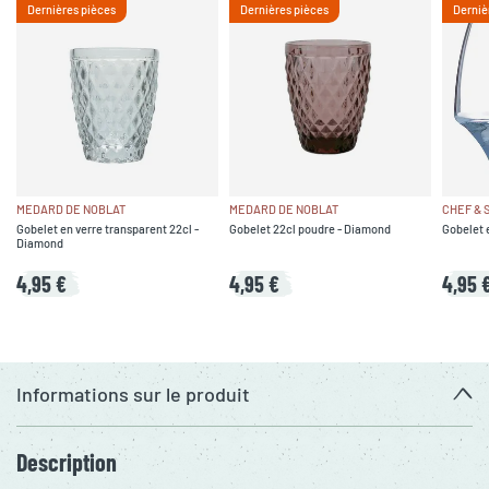
Dernières pièces
Dernières pièces
Derniè
MEDARD DE NOBLAT
MEDARD DE NOBLAT
CHEF & 
Gobelet en verre transparent 22cl -
Gobelet 22cl poudre - Diamond
Gobelet e
Diamond
4,95 €
4,95 €
4,95 
Informations sur le produit
Description