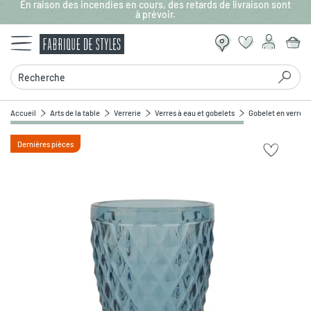
En raison des incendies en cours, des retards de livraison sont
Aller au contenu principal
à prévoir.
Recherche
Accueil
Arts de la table
Verrerie
Verres à eau et gobelets
Gobelet en verre b
Dernières pièces
Zoomer sur l'image