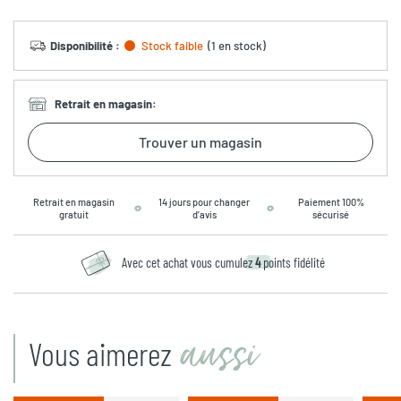
Disponibilité
:
Stock faible
(
1 en stock
)
Retrait en magasin
:
Trouver un magasin
Retrait en magasin
14 jours pour changer
Paiement 100%
gratuit
d’avis
sécurisé
Avec cet achat vous cumulez
4
points fidélité
aussi
Vous aimerez