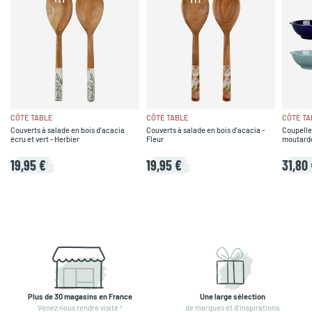
CÔTÉ TABLE
CÔTÉ TABLE
CÔTÉ TA
Couverts à salade en bois d'acacia
Couverts à salade en bois d'acacia -
Coupelle
écru et vert - Herbier
Fleur
moutarde,
19,95 €
19,95 €
31,80
Plus de 30 magasins en France
Une large sélection
Venez nous rendre visite !
de marques et d'inspirations