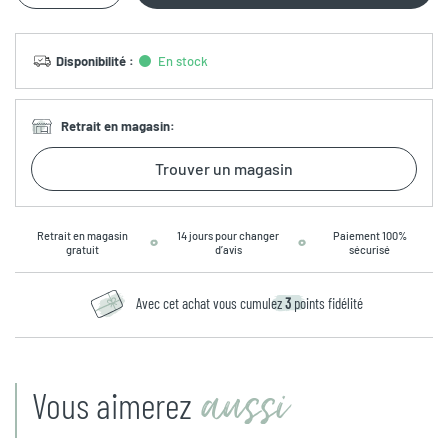
Disponibilité
:
En stock
Retrait en magasin
:
Trouver un magasin
Retrait en magasin
14 jours pour changer
Paiement 100%
gratuit
d’avis
sécurisé
Avec cet achat vous cumulez
3
points fidélité
aussi
Vous aimerez