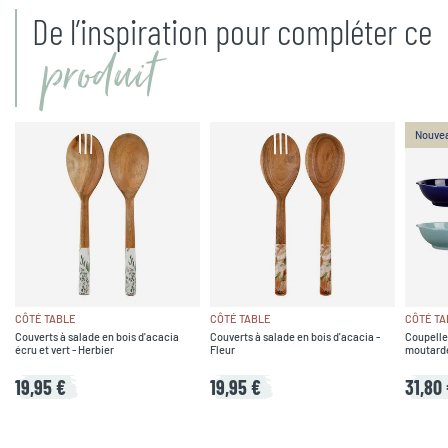
De l’inspiration pour compléter ce
produit
Nouve
CÔTÉ TABLE
CÔTÉ TABLE
CÔTÉ TA
Couverts à salade en bois d'acacia
Couverts à salade en bois d'acacia -
Coupelle
écru et vert - Herbier
Fleur
moutarde,
19,95 €
19,95 €
31,80