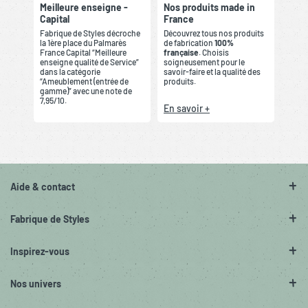
Meilleure enseigne -
Nos produits made in
Capital
France
Fabrique de Styles décroche
Découvrez tous nos produits
la 1ère place du Palmarès
de fabrication
100%
France Capital “Meilleure
française
. Choisis
enseigne qualité de Service”
soigneusement pour le
dans la catégorie
savoir-faire et la qualité des
“Ameublement (entrée de
produits.
gamme)” avec une note de
7,95/10.
En savoir +
Aide & contact
Fabrique de Styles
Inspirez-vous
Nos univers