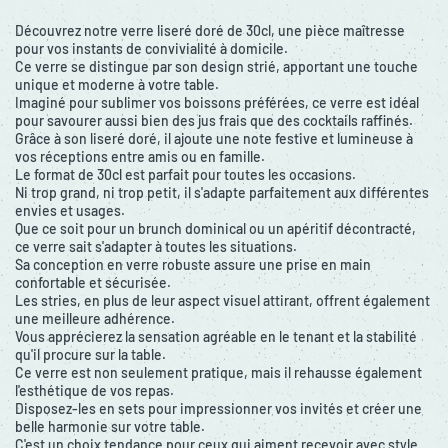
Découvrez notre verre liseré doré de 30cl, une pièce maîtresse
pour vos instants de convivialité à domicile.
Ce verre se distingue par son design strié, apportant une touche
unique et moderne à votre table.
Imaginé pour sublimer vos boissons préférées, ce verre est idéal
pour savourer aussi bien des jus frais que des cocktails raffinés.
Grâce à son liseré doré, il ajoute une note festive et lumineuse à
vos réceptions entre amis ou en famille.
Le format de 30cl est parfait pour toutes les occasions.
Ni trop grand, ni trop petit, il s'adapte parfaitement aux différentes
envies et usages.
Que ce soit pour un brunch dominical ou un apéritif décontracté,
ce verre sait s'adapter à toutes les situations.
Sa conception en verre robuste assure une prise en main
confortable et sécurisée.
Les stries, en plus de leur aspect visuel attirant, offrent également
une meilleure adhérence.
Vous apprécierez la sensation agréable en le tenant et la stabilité
qu'il procure sur la table.
Ce verre est non seulement pratique, mais il rehausse également
l'esthétique de vos repas.
Disposez-les en sets pour impressionner vos invités et créer une
belle harmonie sur votre table.
C'est un choix tendance pour ceux qui aiment recevoir avec style