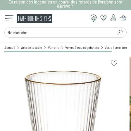
En raison des incendies en cours, des retards de livraison sont
Aller au contenu principal
à prévoir.
Recherche
Accueil
Arts de la table
Verrerie
Verres à eau et gobelets
Verre liseré doré 30
Zoomer sur l'image