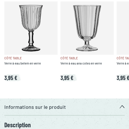
CÔTÉ TABLE
CÔTÉ TABLE
CÔTÉ TA
Verre à eau belem en verre
Verre à eau ana cotes en verre
Verre à e
3,95 €
3,95 €
3,95 
Informations sur le produit
Description