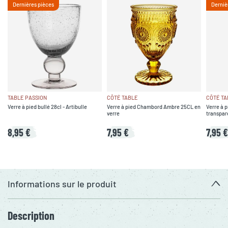
Dernières pièces
Derniè
TABLE PASSION
CÔTÉ TABLE
CÔTÉ TA
Verre à pied bullé 28cl - Artibulle
Verre à pied Chambord Ambre 25CL en
Verre à 
verre
transpar
8,95 €
7,95 €
7,95 €
Informations sur le produit
Description