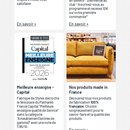
en devenir : bienvenue au
satisfaire.
club ! Inscrivez-vous au
programme et recevez 10€
sur votre première
commande*
En savoir +
En savoir +
Meilleure enseigne -
Nos produits made in
Capital
France
Fabrique de Styles décroche
Découvrez tous nos produits
la 1ère place du Palmarès
de fabrication
100%
France Capital “Meilleure
française
. Choisis
enseigne qualité de Service”
soigneusement pour le
dans la catégorie
savoir-faire et la qualité des
“Ameublement (entrée de
produits.
gamme)” avec une note de
7,95/10.
En savoir +