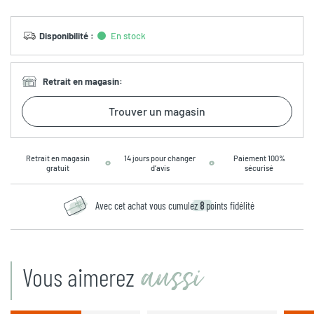
Disponibilité
:
En stock
Retrait en magasin
:
Trouver un magasin
Retrait en magasin
14 jours pour changer
Paiement 100%
gratuit
d’avis
sécurisé
Avec cet achat vous cumulez
8
points fidélité
aussi
Vous aimerez