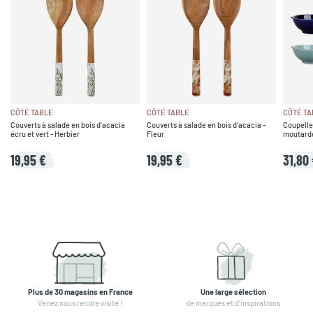
CÔTÉ TABLE
CÔTÉ TABLE
CÔTÉ TA
Couverts à salade en bois d'acacia
Couverts à salade en bois d'acacia -
Coupelle
écru et vert - Herbier
Fleur
moutarde,
19,95 €
19,95 €
31,80
Plus de 30 magasins en France
Une large sélection
Venez nous rendre visite !
de marques et d'inspirations