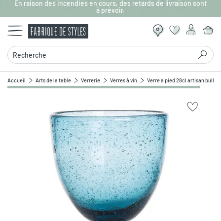
En raison des incendies en cours, des retards de livraison sont
Aller au contenu principal
à prévoir.
Recherche
Accueil
Arts de la table
Verrerie
Verres à vin
Verre à pied 28cl artisan bullé 
Zoomer sur l'image