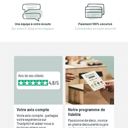
Une équipe à votre écoute
Paiement 100% sécurisé
Sur notre E-shop et en magasin
Commandez en toute sécurité
Votre avis compte
Notre programme de
fidélité
Votre avis compte : partagez
votre expérience sur
Passionné de déco, novice
Trustpilot et aidez-nous à
en pleine découverte ou pro
toujours mieux vous