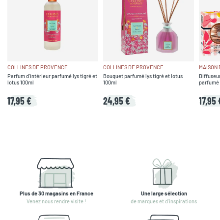
COLLINES DE PROVENCE
COLLINES DE PROVENCE
MAISON
Parfum d'intérieur parfumé lys tigré et
Bouquet parfumé lys tigré et lotus
Diffuseur
lotus 100ml
100ml
parfumé s
17,95 €
24,95 €
17,95 
Plus de 30 magasins en France
Une large sélection
Venez nous rendre visite !
de marques et d'inspirations