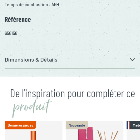
Temps de combustion : 45H
Référence
656156
Dimensions & Détails
De l’inspiration pour compléter ce
produit
Dernières pièces
Nouveauté
Made