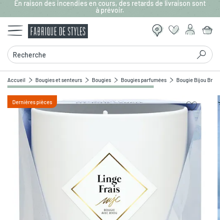
En raison des incendies en cours, des retards de livraison sont
Aller au contenu principal
à prévoir.
Recherche
Accueil
Bougies et senteurs
Bougies
Bougies parfumées
Bougie Bijou Bracel
Dernières pièces
Zoomer sur l'image