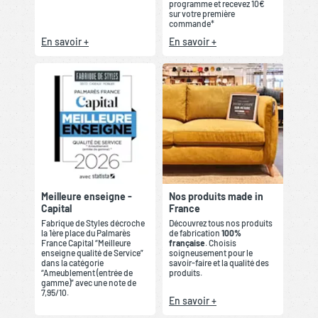
programme et recevez 10€
sur votre première
commande*
En savoir +
En savoir +
Meilleure enseigne -
Nos produits made in
Capital
France
Fabrique de Styles décroche
Découvrez tous nos produits
la 1ère place du Palmarès
de fabrication
100%
France Capital “Meilleure
française
. Choisis
enseigne qualité de Service”
soigneusement pour le
dans la catégorie
savoir-faire et la qualité des
“Ameublement (entrée de
produits.
gamme)” avec une note de
7,95/10.
En savoir +