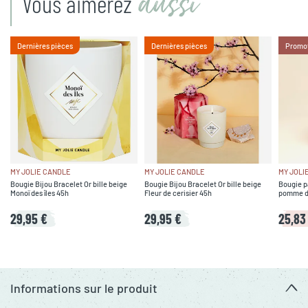
aussi
Vous aimerez
Dernières pièces
Dernières pièces
Promo
MY JOLIE CANDLE
MY JOLIE CANDLE
MY JOLI
Bougie Bijou Bracelet Or bille beige
Bougie Bijou Bracelet Or bille beige
Bougie p
Monoï des îles 45h
Fleur de cerisier 45h
pomme d
29,95 €
29,95 €
25,83
Informations sur le produit