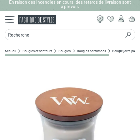
En raison des incendies en cours, des retards de livraison sont
Aller au contenu principal
à prévoir.
Recherche
Accueil
Bougies et senteurs
Bougies
Bougies parfumées
Bougie jarre parf
Zoomer sur l'image