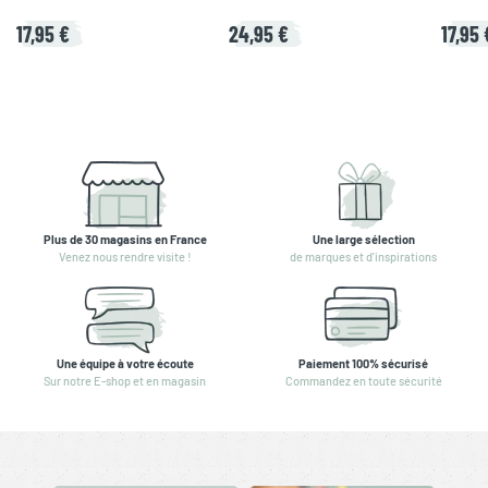
17,95 €
24,95 €
17,95 
Plus de 30 magasins en France
Une large sélection
Venez nous rendre visite !
de marques et d'inspirations
Une équipe à votre écoute
Paiement 100% sécurisé
Sur notre E-shop et en magasin
Commandez en toute sécurité