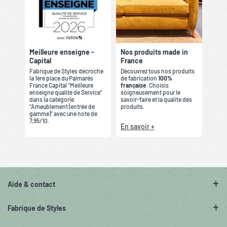
Meilleure enseigne -
Nos produits made in
Capital
France
Fabrique de Styles décroche
Découvrez tous nos produits
la 1ère place du Palmarès
de fabrication
100%
France Capital “Meilleure
française
. Choisis
enseigne qualité de Service”
soigneusement pour le
dans la catégorie
savoir-faire et la qualité des
“Ameublement (entrée de
produits.
gamme)” avec une note de
7,95/10.
En savoir +
Aide & contact
Fabrique de Styles