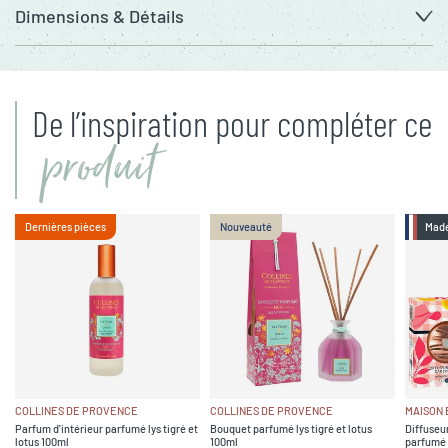
Dimensions & Détails
De l’inspiration pour compléter ce
produit
Dernières pièces
Nouveauté
Made
COLLINES DE PROVENCE
COLLINES DE PROVENCE
MAISON
Parfum d'intérieur parfumé lys tigré et
Bouquet parfumé lys tigré et lotus
Diffuseur
lotus 100ml
100ml
parfumé s