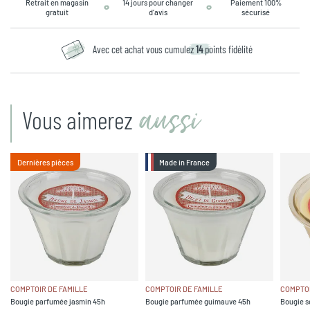
Retrait en magasin
14 jours pour changer
Paiement 100%
gratuit
d’avis
sécurisé
Avec cet achat vous cumulez
14
points fidélité
aussi
Vous aimerez
Dernières pièces
Made in France
COMPTOIR DE FAMILLE
COMPTOIR DE FAMILLE
COMPTOI
Bougie parfumée jasmin 45h
Bougie parfumée guimauve 45h
Bougie s