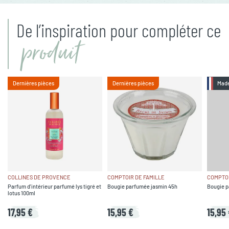
De l’inspiration pour compléter ce
produit
Dernières pièces
Dernières pièces
Made
COLLINES DE PROVENCE
COMPTOIR DE FAMILLE
COMPTOI
Parfum d'intérieur parfumé lys tigré et
Bougie parfumée jasmin 45h
Bougie p
lotus 100ml
17,95 €
15,95 €
15,95