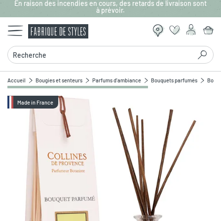
En raison des incendies en cours, des retards de livraison sont
Aller au contenu principal
à prévoir.
Recherche
Accueil
Bougies et senteurs
Parfums d'ambiance
Bouquets parfumés
Bouqu
Made in France
Zoomer sur l'image