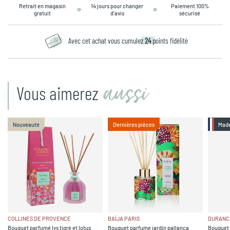
Retrait en magasin
14 jours pour changer
Paiement 100%
gratuit
d’avis
sécurisé
Avec cet achat vous cumulez
24
points fidélité
aussi
Vous aimerez
Nouveauté
Dernières pièces
Made
COLLINES DE PROVENCE
BAÏJA PARIS
DURANC
Bouquet parfumé lys tigré et lotus
Bouquet parfume jardin pallanca
Bouquet 