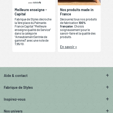
Meilleure enseigne -
Nos produits made in
Capital
France
Fabrique de Styles décroche
Découvrez tous nos produits
la 1ère place du Palmarès
de fabrication
100%
France Capital “Meilleure
française
. Choisis
enseigne qualité de Service”
soigneusement pour le
dans la catégorie
savoir-faire et la qualité des
“Ameublement (entrée de
produits.
gamme)” avec une note de
7,95/10.
En savoir +
Aide & contact
Fabrique de Styles
Inspirez-vous
Nos univers