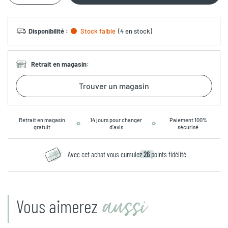
Disponibilité
:
Stock faible
(
4 en stock
)
Retrait en magasin
:
Trouver un magasin
Retrait en magasin
14 jours pour changer
Paiement 100%
gratuit
d’avis
sécurisé
Avec cet achat vous cumulez
26
points fidélité
aussi
Vous aimerez