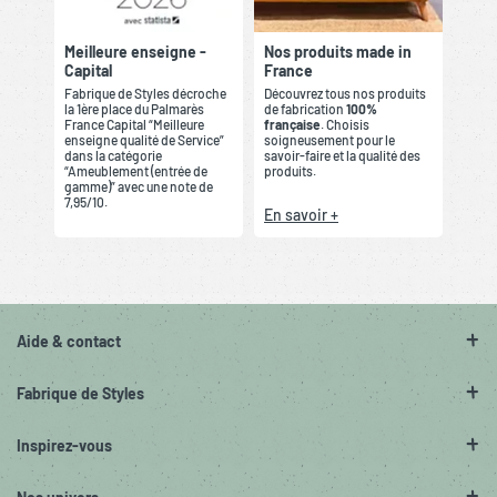
Meilleure enseigne -
Nos produits made in
Capital
France
Fabrique de Styles décroche
Découvrez tous nos produits
la 1ère place du Palmarès
de fabrication
100%
France Capital “Meilleure
française
. Choisis
enseigne qualité de Service”
soigneusement pour le
dans la catégorie
savoir-faire et la qualité des
“Ameublement (entrée de
produits.
gamme)” avec une note de
7,95/10.
En savoir +
Aide & contact
Fabrique de Styles
Inspirez-vous