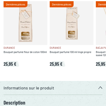
Dernières pièces
Dernières pièces
Derniè
DURANCE
DURANCE
BAÏJA P
Bouquet parfumé fleur de coton 100ml
Bouquet parfumé 100 ml linge propre
Bouquet 
suave 120
25,95 €
25,95 €
25,95
Informations sur le produit
Description