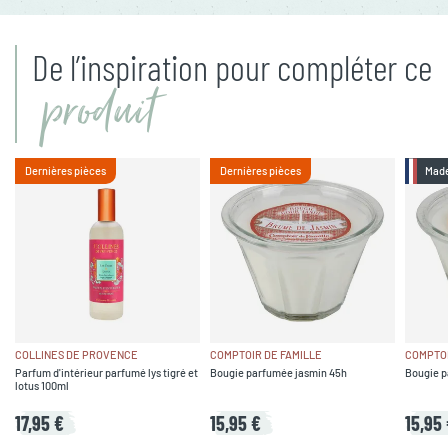
De l’inspiration pour compléter ce
produit
Dernières pièces
Dernières pièces
Made
COLLINES DE PROVENCE
COMPTOIR DE FAMILLE
COMPTOI
Parfum d'intérieur parfumé lys tigré et
Bougie parfumée jasmin 45h
Bougie p
lotus 100ml
17,95 €
15,95 €
15,95