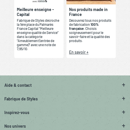
Meilleure enseigne -
Nos produits made in
Capital
France
Fabrique de Styles décroche
Découvrez tous nos produits
la 1ère place du Palmarès
de fabrication
100%
France Capital “Meilleure
française
. Choisis
enseigne qualité de Service”
soigneusement pour le
dans la catégorie
savoir-faire et la qualité des
“Ameublement (entrée de
produits.
gamme)” avec une note de
7,95/10.
En savoir +
Aide & contact
Fabrique de Styles
Inspirez-vous
Nos univers