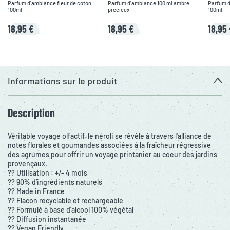
Parfum d'ambiance fleur de coton
Parfum d'ambiance 100 ml ambre
Parfum d
100ml
précieux
100ml
18,95 €
18,95 €
18,95
Informations sur le produit
Description
Véritable voyage olfactif, le néroli se révèle à travers l'alliance de
notes florales et goumandes associées à la fraîcheur régressive
des agrumes pour offrir un voyage printanier au coeur des jardins
provençaux.
?? Utilisation : +/- 4 mois
?? 90% d’ingrédients naturels
?? Made in France
?? Flacon recyclable et rechargeable
?? Formulé à base d’alcool 100% végétal
?? Diffusion instantanée
?? Vegan Friendly