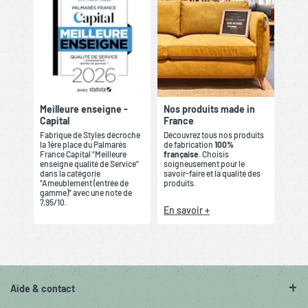
Meilleure enseigne -
Nos produits made in
Capital
France
Fabrique de Styles décroche
Découvrez tous nos produits
la 1ère place du Palmarès
de fabrication
100%
France Capital “Meilleure
française
. Choisis
enseigne qualité de Service”
soigneusement pour le
dans la catégorie
savoir-faire et la qualité des
“Ameublement (entrée de
produits.
gamme)” avec une note de
7,95/10.
En savoir +
Aide & contact