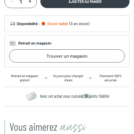
AJOUTER AU PANIER
Disponibilité
:
Stock faible
(
3 en stock
)
Retrait en magasin
:
Trouver un magasin
Retrait en magasin
14 jours pour changer
Paiement 100%
gratuit
d’avis
sécurisé
Avec cet achat vous cumulez
19
points fidélité
aussi
Vous aimerez