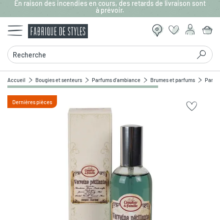
En raison des incendies en cours, des retards de livraison sont
Aller au contenu principal
à prévoir.
Recherche
Accueil
Bougies et senteurs
Parfums d'ambiance
Brumes et parfums
Parfu
Dernières pièces
Zoomer sur l'image