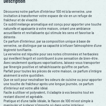
Description
Découvrez notre parfum d'intérieur 100 ml à la verveine, une
invitation à transformer votre espace de vie en un refuge de
fraîcheur et de vivacité.
Ce subtil mélange aromatique est conçu pour apporter une touche
naturelle et apaisante à votre maison, créant une ambiance
accueillante et revitalisante qui stimule les sens et favorise la
détente.
Ce parfum d'intérieur, par sa composition unique à base de
verveine, se distingue par sa capacité à infuser l'atmosphère d'une
légèreté tonifiante.
La verveine est réputée pour ses notes citronnées et herbacées
qui éveillent l'esprit et contribuent à une sensation de bien-être.
Avec seulement quelques vaporisations, laissez-vous transporter
par l'énergie positive et rafraîchissante qu'offre ce parfum.
Parfait pour toutes les pièces de votre maison, ce parfum s'intègre
aisément à votre quotidien.
Que ce soit pour neutraliser les odeurs de cuisine ou pour apporter
une touche de fraîcheur après une longue journée, ce parfum
d'intérieur est votre allié idéal.
Facile à utiliser et polyvalent, il s'adapte à vos besoins tout en
restant discret et agréable.
Pratique et d'une taille idéale, le flacon de 100 ml est simple à
manipuler et à placer n'importe où dans votre intérieur,