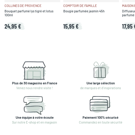
COLLINES DE PROVENCE
COMPTOIR DE FAMILLE
MAISON
Bouquet parfumé lys tigré et lotus
Bougie parfumée jasmin 45h
Diffuseur
100ml
parfumé s
24,95 €
15,95 €
17,95 
Plus de 30 magasins en France
Une large sélection
Venez nous rendre visite !
de marques et d'inspirations
Une équipe à votre écoute
Paiement 100% sécurisé
Sur notre E-shop et en magasin
Commandez en toute sécurité