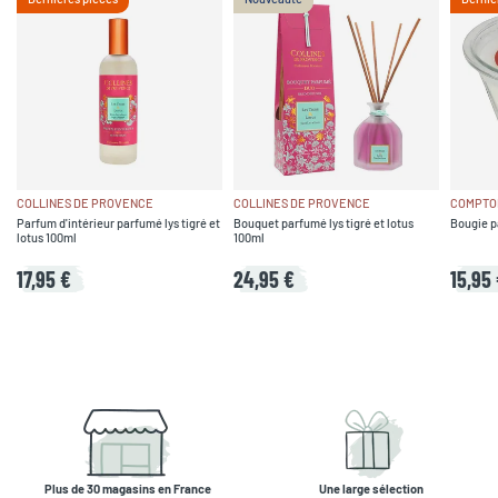
COLLINES DE PROVENCE
COLLINES DE PROVENCE
COMPTOI
Parfum d'intérieur parfumé lys tigré et
Bouquet parfumé lys tigré et lotus
Bougie p
lotus 100ml
100ml
17,95 €
24,95 €
15,95
Plus de 30 magasins en France
Une large sélection