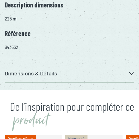
Description dimensions
225 ml
Référence
643532
Dimensions & Détails
De l’inspiration pour compléter ce
produit
Dernières pièces
Nouveauté
Derniè