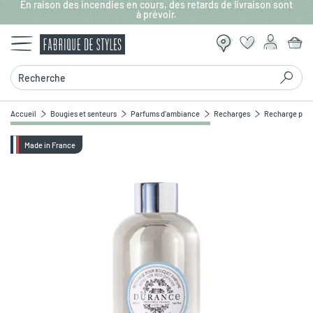
En raison des incendies en cours, des retards de livraison sont
Aller au contenu principal
à prévoir.
Recherche
Accueil
Bougies et senteurs
Parfums d'ambiance
Recharges
Recharge pour
Made in France
Zoomer sur l'image