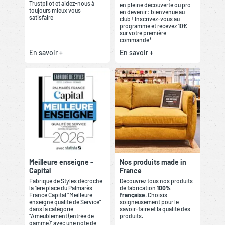
Trustpilot et aidez-nous à
en pleine découverte ou pro
toujours mieux vous
en devenir : bienvenue au
satisfaire.
club ! Inscrivez-vous au
programme et recevez 10€
sur votre première
commande*
En savoir +
En savoir +
Meilleure enseigne -
Nos produits made in
Capital
France
Fabrique de Styles décroche
Découvrez tous nos produits
la 1ère place du Palmarès
de fabrication
100%
France Capital “Meilleure
française
. Choisis
enseigne qualité de Service”
soigneusement pour le
dans la catégorie
savoir-faire et la qualité des
“Ameublement (entrée de
produits.
gamme)” avec une note de