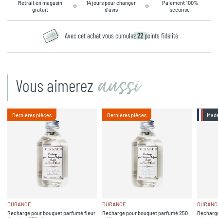
Retrait en magasin
14 jours pour changer
Paiement 100%
gratuit
d’avis
sécurisé
Avec cet achat vous cumulez
22
points fidélité
aussi
Vous aimerez
Dernières pièces
Dernières pièces
Made
DURANCE
DURANCE
DURANC
Recharge pour bouquet parfumé fleur
Recharge pour bouquet parfumé 250
Recharge