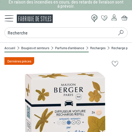
En raison des incendies en cours, des retards de livraison sont
Aller au contenu principal
à prévoir.
Recherche
Accueil
Bougies et senteurs
Parfums d'ambiance
Recharges
Recharge pour 
Dernières pièces
Zoomer sur l'image