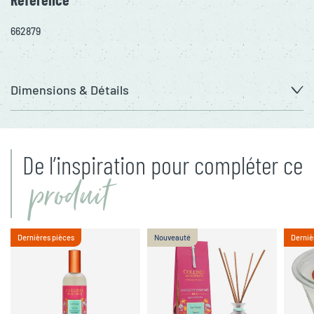
662879
Dimensions & Détails
De l’inspiration pour compléter ce
produit
Dernières pièces
Nouveauté
Derniè