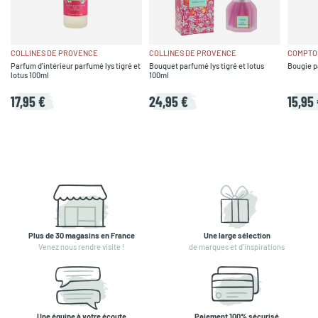
COLLINES DE PROVENCE
COLLINES DE PROVENCE
COMPTOI
Parfum d'intérieur parfumé lys tigré et
Bouquet parfumé lys tigré et lotus
Bougie p
lotus 100ml
100ml
17,95 €
24,95 €
15,95
Plus de 30 magasins en France
Une large sélection
Venez nous rendre visite !
de marques et d'inspirations
Une équipe à votre écoute
Paiement 100% sécurisé