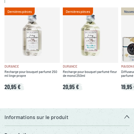
Dernières pièces
Dernières pièces
Nouve
DURANCE
DURANCE
MAISON
Recharge pour bouquet parfumé 250
Recharge pour bouquet parfumé fleur
Diffuseur
ml linge propre
de monoï 250ml
parfumé 
20,95 €
20,95 €
19,95
Informations sur le produit