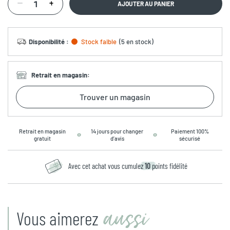
AJOUTER AU PANIER
Disponibilité
:
Stock faible
(
5 en stock
)
Retrait en magasin
:
Trouver un magasin
Retrait en magasin
14 jours pour changer
Paiement 100%
gratuit
d’avis
sécurisé
Avec cet achat vous cumulez
10
points fidélité
aussi
Vous aimerez