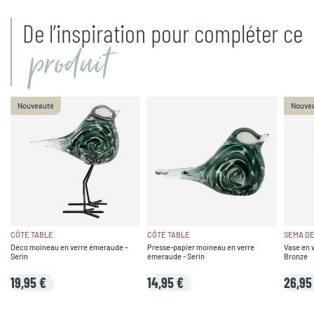
De l’inspiration pour compléter ce
produit
Nouveauté
Nouve
CÔTÉ TABLE
CÔTÉ TABLE
SEMA DE
Déco moineau en verre émeraude -
Presse-papier moineau en verre
Vase en 
Serin
émeraude - Serin
Bronze
19,95 €
14,95 €
26,95