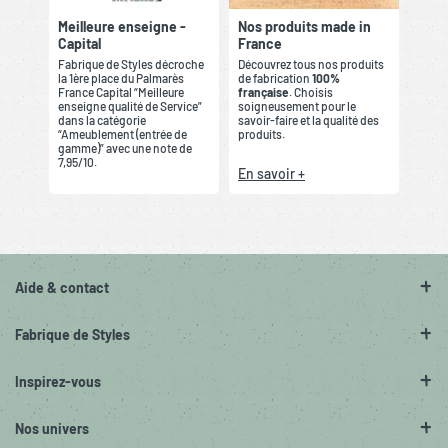
Meilleure enseigne -
Nos produits made in
Capital
France
Fabrique de Styles décroche
Découvrez tous nos produits
la 1ère place du Palmarès
de fabrication
100%
France Capital “Meilleure
française
. Choisis
enseigne qualité de Service”
soigneusement pour le
dans la catégorie
savoir-faire et la qualité des
“Ameublement (entrée de
produits.
gamme)” avec une note de
7,95/10.
En savoir +
Aide & contact
Fabrique de Styles
Inspirez-vous
Nos univers