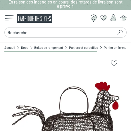
En raison des incendies en cours, des retards de livraison sont
Aller au contenu principal
à prévoir.
Recherche
Accueil
Déco
Boîtes de rangement
Paniers et corbeilles
Panier en forme de
Zoomer sur l'image