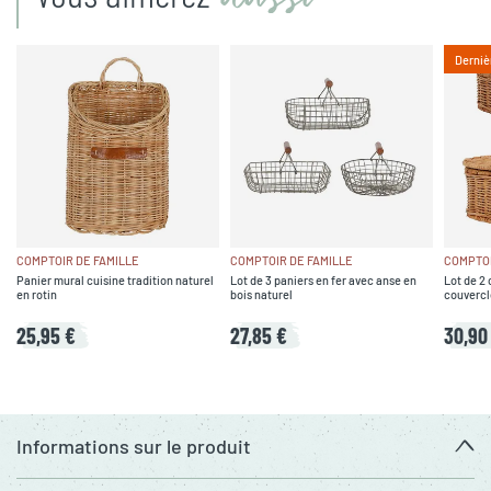
Derniè
COMPTOIR DE FAMILLE
COMPTOIR DE FAMILLE
COMPTOI
Panier mural cuisine tradition naturel
Lot de 3 paniers en fer avec anse en
Lot de 2 
en rotin
bois naturel
couvercle
25,95 €
27,85 €
30,90
Informations sur le produit