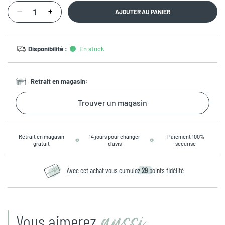
AJOUTER AU PANIER
Disponibilité
:
En stock
Retrait en magasin
:
Trouver un magasin
Retrait en magasin
14 jours pour changer
Paiement 100%
gratuit
d’avis
sécurisé
Avec cet achat vous cumulez
29
points fidélité
aussi
Vous aimerez