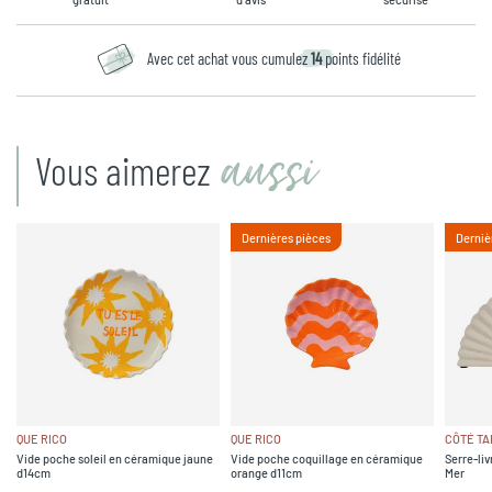
Avec cet achat vous cumulez
14
points fidélité
aussi
Vous aimerez
Dernières pièces
Derniè
QUE RICO
QUE RICO
CÔTÉ TA
Vide poche soleil en céramique jaune
Vide poche coquillage en céramique
Serre-liv
d14cm
orange d11cm
Mer