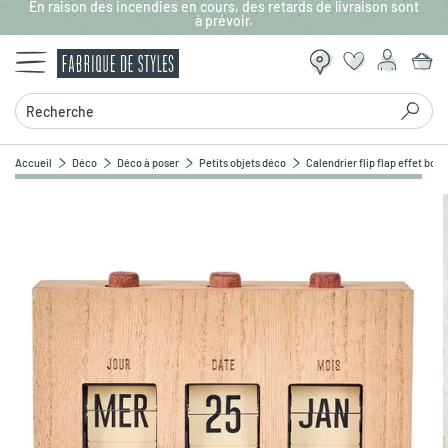
En raison des incendies en cours, des retards de livraison sont
Aller au contenu principal
à prévoir.
Recherche
Accueil
Déco
Déco à poser
Petits objets déco
Calendrier flip flap effet bois
Zoomer sur l'image