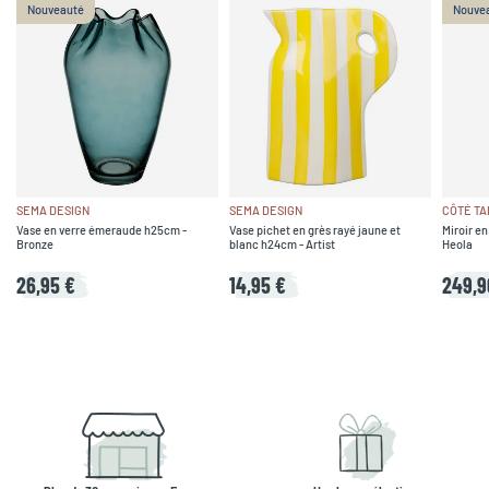
Nouveauté
Nouve
SEMA DESIGN
SEMA DESIGN
CÔTÉ TA
Vase en verre émeraude h25cm -
Vase pichet en grès rayé jaune et
Miroir en
Bronze
blanc h24cm - Artist
Heola
26,95 €
14,95 €
249,9