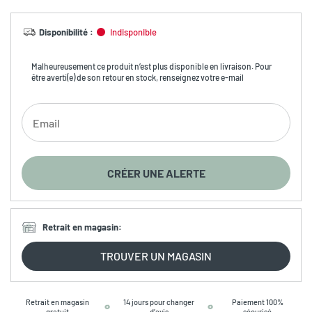
Disponibilité
:
Indisponible
Malheureusement ce produit n’est plus disponible en livraison. Pour
être averti(e) de son retour en stock, renseignez votre e-mail
CRÉER UNE ALERTE
Retrait en magasin
:
TROUVER UN MAGASIN
Retrait en magasin
14 jours pour changer
Paiement 100%
gratuit
d’avis
sécurisé