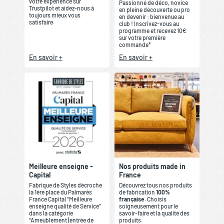
votre expérience sur
Passionné de déco, novice
Trustpilot et aidez-nous à
en pleine découverte ou pro
toujours mieux vous
en devenir : bienvenue au
satisfaire.
club ! Inscrivez-vous au
programme et recevez 10€
sur votre première
commande*
En savoir +
En savoir +
Meilleure enseigne -
Nos produits made in
Capital
France
Fabrique de Styles décroche
Découvrez tous nos produits
la 1ère place du Palmarès
de fabrication
100%
France Capital “Meilleure
française
. Choisis
enseigne qualité de Service”
soigneusement pour le
dans la catégorie
savoir-faire et la qualité des
“Ameublement (entrée de
produits.