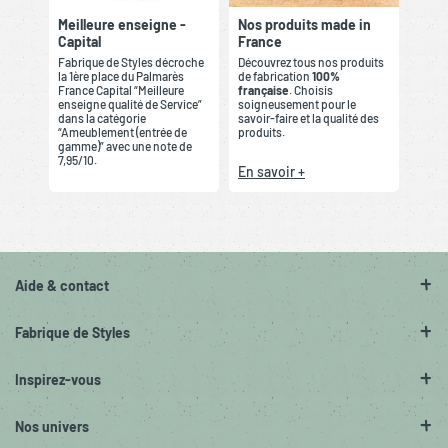
Meilleure enseigne -
Nos produits made in
Capital
France
Fabrique de Styles décroche
Découvrez tous nos produits
la 1ère place du Palmarès
de fabrication
100%
France Capital “Meilleure
française
. Choisis
enseigne qualité de Service”
soigneusement pour le
dans la catégorie
savoir-faire et la qualité des
“Ameublement (entrée de
produits.
gamme)” avec une note de
7,95/10.
En savoir +
Aide & contact
Fabrique de Styles
Inspirez-vous
Nos univers