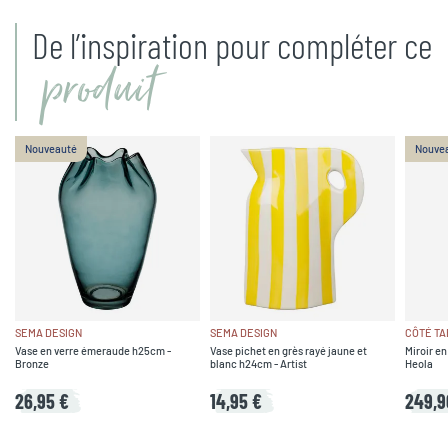
De l’inspiration pour compléter ce
produit
Nouveauté
Nouve
SEMA DESIGN
SEMA DESIGN
CÔTÉ TA
Vase en verre émeraude h25cm -
Vase pichet en grès rayé jaune et
Miroir en
Bronze
blanc h24cm - Artist
Heola
26,95 €
14,95 €
249,9