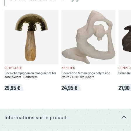
CÔTÉ TABLE
KERSTEN
COMPTOI
Déco champignon en manguier et fer
Decoration femme yoga polyresine
Serre-liv
doré h30cm - Cauterets
ivoire 21.5x9.7xh18.5cm
29,95 €
24,95 €
27,90
Informations sur le produit