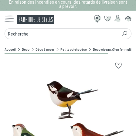
En raison des incendies en cours, des retards de livraison sont
Aller au contenu principal
à prévoir.
Recherche
Accueil
Déco
Déco à poser
Petits objets déco
Déco oiseau x3 en fer multic
Zoomer sur l'image