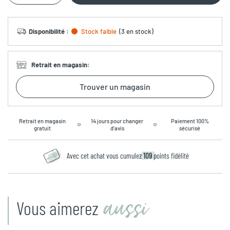
Disponibilité
:
Stock faible
(
3 en stock
)
Retrait en magasin
:
Trouver un magasin
Retrait en magasin
14 jours pour changer
Paiement 100%
gratuit
d’avis
sécurisé
Avec cet achat vous cumulez
109
points fidélité
aussi
Vous aimerez