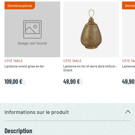
Dernières pièces
Derniè
CÔTÉ TABLE
CÔTÉ TABLE
CÔTÉ TA
Lanterne orient grise en fer
Lanterne en fer et verre doré h43cm -
Lanterne 
Orient
109,00 €
49,90 €
49,90
Informations sur le produit
Description