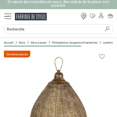
En raison des incendies en cours, des retards de livraison sont
Aller au contenu principal
à prévoir.
Recherche
Accueil
Déco
Déco à poser
Photophores, bougeoirs et lanternes
Lanterne en
Dernières pièces
Zoomer sur l'image