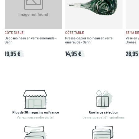
CÔTÉ TABLE
CÔTÉ TABLE
SEMA DE
Déco moineau en verre émeraude -
Presse-papier moineau en verre
Vase en 
Serin
émeraude - Serin
Bronze
19,95 €
14,95 €
26,95
Plus de 30 magasins en France
Une large sélection
Venez nous rendre visite !
de marques et d'inspirations