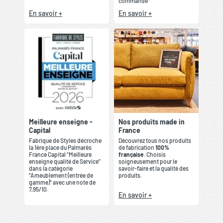
commande*
En savoir +
En savoir +
Meilleure enseigne -
Nos produits made in
Capital
France
Fabrique de Styles décroche
Découvrez tous nos produits
la 1ère place du Palmarès
de fabrication
100%
France Capital “Meilleure
française
. Choisis
enseigne qualité de Service”
soigneusement pour le
dans la catégorie
savoir-faire et la qualité des
“Ameublement (entrée de
produits.
gamme)” avec une note de
7,95/10.
En savoir +