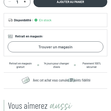
AJOUTER AU PANIER
Disponibilité
:
En stock
Retrait en magasin
:
Trouver un magasin
Retrait en magasin
14 jours pour changer
Paiement 100%
gratuit
d’avis
sécurisé
Avec cet achat vous cumulez
37
points fidélité
aussi
Vous aimerez