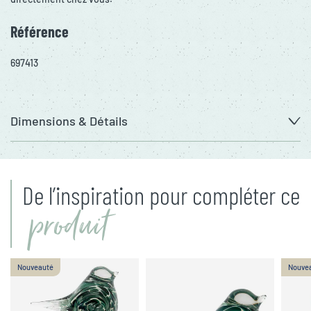
Référence
697413
Dimensions & Détails
De l’inspiration pour compléter ce
produit
Nouveauté
Nouve