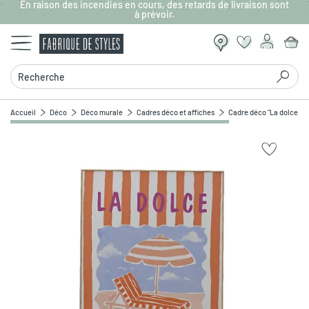
En raison des incendies en cours, des retards de livraison sont
Aller au contenu principal
à prévoir.
Recherche
Accueil
Déco
Déco murale
Cadres déco et affiches
Cadre déco "La dolce vit
Zoomer sur l'image