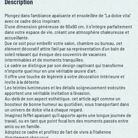
Description
Plongez dans l'ambiance apaisante et ensoleillée de "La dolce vita"
avec ce cadre déco inspirant.
D'une dimension généreuse de 60x90 cm, il s'intègre parfaitement
dans votre espace de vie, créant une atmosphère chaleureuse et
accueillante.
Que ce soit pour embellir votre salon, chambre ou bureau, cet
élément décoratif attire l'œil par sa représentation d'un bain de
soleil relaxant qui évoque des souvenirs de vacances
interminables et de moments tranquilles.
Le cadre se distingue par son design captivant qui transforme
n'importe quel mur en une véritable œuvre d'art.
Il offre une touche de légèreté à votre décoration intérieure et
invite à la détente.
Les teintes lumineuses et les détails soigneusement exécutés
apportent une véritable invitation à l'évasion.
Au-delà de son aspect esthétique, cet article agit comme un
boosteur de bonne humeur au quotidien, vous transportant dans
un univers de dolce vita à chaque regard.
Imaginez l'effet apaisant qu'il apporte après une longue journée de
travail, ou en tant que point focal lors des moments passés entre
amis ou en famille.
Adoptez ce cadre et profitez de l'art de vivre à l'italienne
directement chez vous.