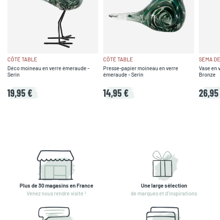
CÔTÉ TABLE
CÔTÉ TABLE
SEMA DE
Déco moineau en verre émeraude -
Presse-papier moineau en verre
Vase en 
Serin
émeraude - Serin
Bronze
19,95 €
14,95 €
26,95
Plus de 30 magasins en France
Une large sélection
Venez nous rendre visite !
de marques et d'inspirations