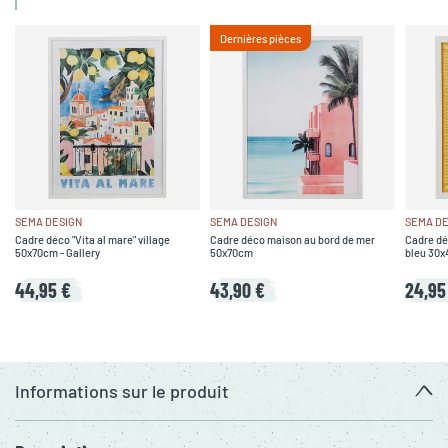
Dernières pièces
SEMA DESIGN
SEMA DESIGN
SEMA DE
Cadre déco "Vita al mare" village
Cadre déco maison au bord de mer
Cadre dé
50x70cm - Gallery
50x70cm
bleu 30x
44,95 €
43,90 €
24,95
Informations sur le produit