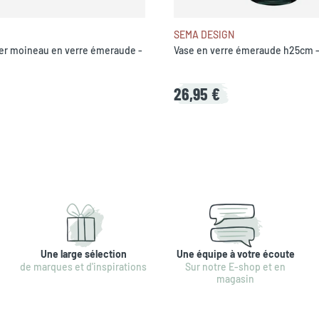
SEMA DESIGN
er moineau en verre émeraude -
Vase en verre émeraude h25cm 
26,95 €
Une large sélection
Une équipe à votre écoute
de marques et d'inspirations
Sur notre E-shop et en
magasin