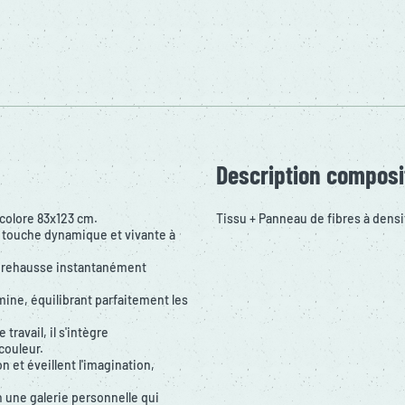
Description composi
icolore 83x123 cm.
Tissu + Panneau de fibres à den
e touche dynamique et vivante à
qui rehausse instantanément
ine, équilibrant parfaitement les
ravail, il s'intègre
couleur.
n et éveillent l'imagination,
n une galerie personnelle qui