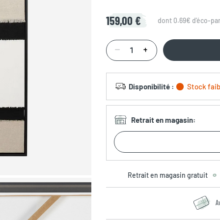
159,00 €
dont 0.69€ d'éco-par
Disponibilité
:
Stock faib
Retrait en magasin
:
Retrait en magasin gratuit
A