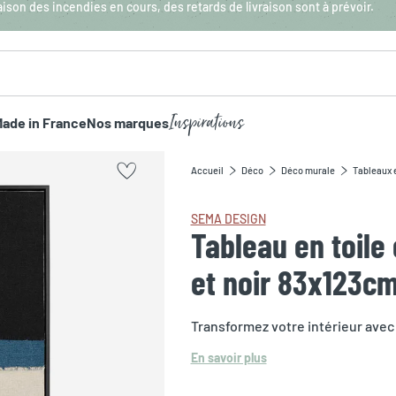
aison des incendies en cours, des retards de livraison sont à prévoir.
Inspirations
ade in France
Nos marques
Accueil
Déco
Déco murale
Tableaux e
SEMA DESIGN
Tableau en toile
et noir 83x123cm
Transformez votre intérieur avec
En savoir plus