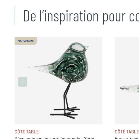
De l’inspiration pour 
Nouveauté
CÔTÉ TABLE
CÔTÉ TABLE
Déco moineau en verre émeraude - Serin
Presse-papi