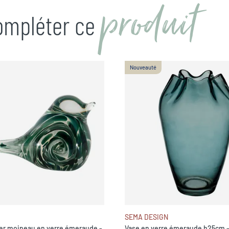
produit
compléter ce
Nouveauté
SEMA DESIGN
er moineau en verre émeraude -
Vase en verre émeraude h25cm 