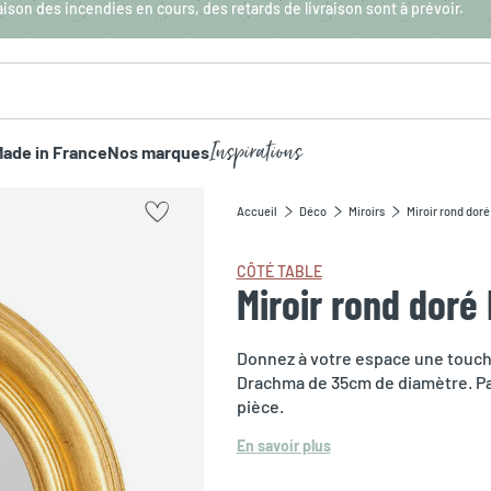
aison des incendies en cours, des retards de livraison sont à prévoir.
Inspirations
ade in France
Nos marques
Accueil
Déco
Miroirs
Miroir rond dor
CÔTÉ TABLE
Miroir rond dor
Donnez à votre espace une touch
Drachma de 35cm de diamètre. Par
pièce.
En savoir plus