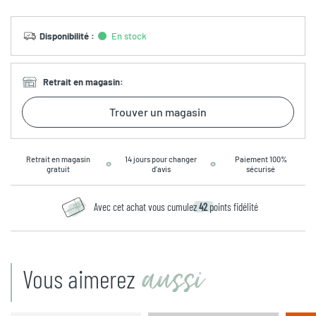
Disponibilité
:
En stock
Retrait en magasin
:
Trouver un magasin
Retrait en magasin
14 jours pour changer
Paiement 100%
gratuit
d’avis
sécurisé
Avec cet achat vous cumulez
42
points fidélité
aussi
Vous aimerez