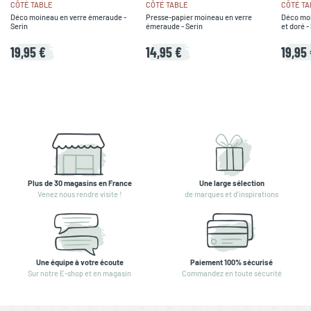
CÔTÉ TABLE
CÔTÉ TABLE
CÔTÉ TA
Déco moineau en verre émeraude -
Presse-papier moineau en verre
Déco moi
Serin
émeraude - Serin
et doré -
19,95 €
14,95 €
19,95
Plus de 30 magasins en France
Une large sélection
Venez nous rendre visite !
de marques et d'inspirations
Une équipe à votre écoute
Paiement 100% sécurisé
Sur notre E-shop et en magasin
Commandez en toute sécurité