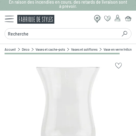
En raison des incendies en cours, des retards de livraison sont
Aller au contenu principal
à prévoir.
Recherche
Accueil
Déco
Vases et cache-pots
Vases et soliflores
Vase en verre h41cm -
Zoomer sur l'image