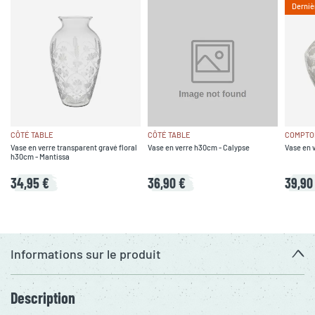
Derniè
CÔTÉ TABLE
CÔTÉ TABLE
COMPTOI
Vase en verre transparent gravé floral
Vase en verre h30cm - Calypse
Vase en 
h30cm - Mantissa
34,95 €
36,90 €
39,90
Informations sur le produit
Description