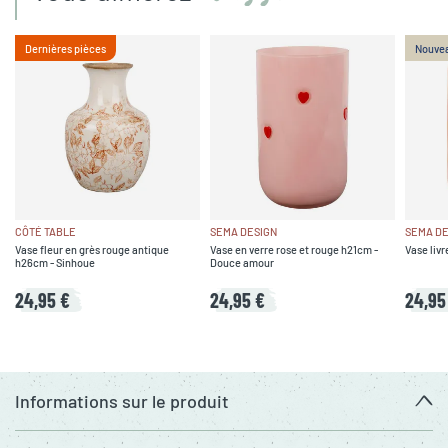
Dernières pièces
Nouve
CÔTÉ TABLE
SEMA DESIGN
SEMA DE
Vase fleur en grès rouge antique
Vase en verre rose et rouge h21cm -
Vase livr
h26cm - Sinhoue
Douce amour
24,95 €
24,95 €
24,95
Informations sur le produit