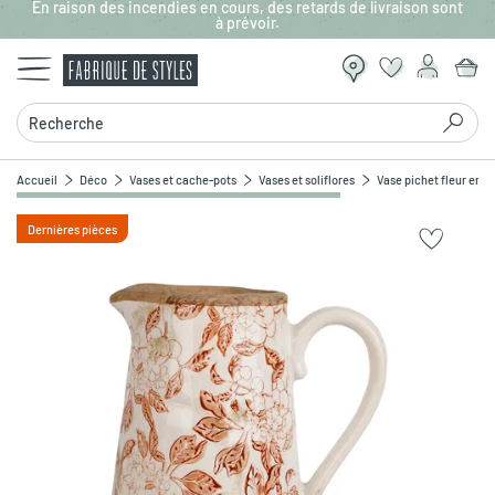
En raison des incendies en cours, des retards de livraison sont
Aller au contenu principal
à prévoir.
Recherche
Accueil
Déco
Vases et cache-pots
Vases et soliflores
Vase pichet fleur en 
Dernières pièces
Zoomer sur l'image