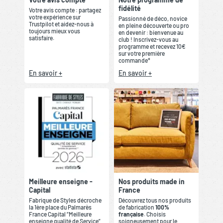
fidélité
Votre avis compte : partagez
votre expérience sur
Passionné de déco, novice
Trustpilot et aidez-nous à
en pleine découverte ou pro
toujours mieux vous
en devenir : bienvenue au
satisfaire.
club ! Inscrivez-vous au
programme et recevez 10€
sur votre première
commande*
En savoir +
En savoir +
Meilleure enseigne -
Nos produits made in
Capital
France
Fabrique de Styles décroche
Découvrez tous nos produits
la 1ère place du Palmarès
de fabrication
100%
France Capital “Meilleure
française
. Choisis
enseigne qualité de Service”
soigneusement pour le