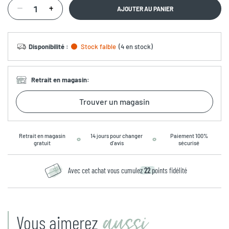
AJOUTER AU PANIER
Disponibilité
:
Stock faible
(
4 en stock
)
Retrait en magasin
:
Trouver un magasin
Retrait en magasin
14 jours pour changer
Paiement 100%
gratuit
d’avis
sécurisé
Avec cet achat vous cumulez
22
points fidélité
aussi
Vous aimerez