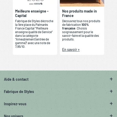
Meilleure enseigne -
Nos produits made in
Capital
France
Fabrique de Styles décroche
Découvrez tous nos produits
la 1ère place du Palmarès
de fabrication
100%
France Capital “Meilleure
française
. Choisis
enseigne qualité de Service”
soigneusement pour le
dans la catégorie
savoir-faire et la qualité des
“Ameublement (entrée de
produits.
gamme)” avec une note de
7,95/10.
En savoir +
Aide & contact
Fabrique de Styles
Inspirez-vous
Nos univers