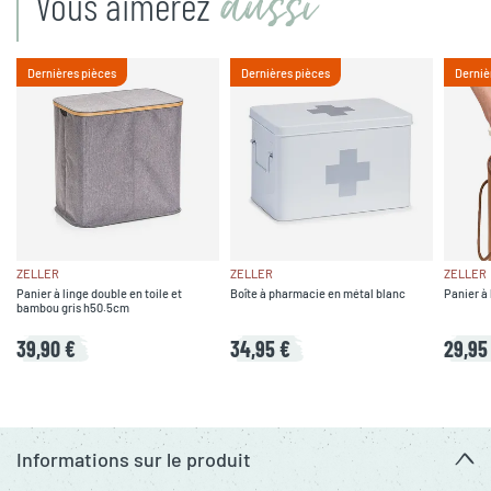
aussi
Vous aimerez
Dernières pièces
Dernières pièces
Derniè
ZELLER
ZELLER
ZELLER
Panier à linge double en toile et
Boîte à pharmacie en métal blanc
Panier à
bambou gris h50.5cm
39,90 €
34,95 €
29,95
Informations sur le produit