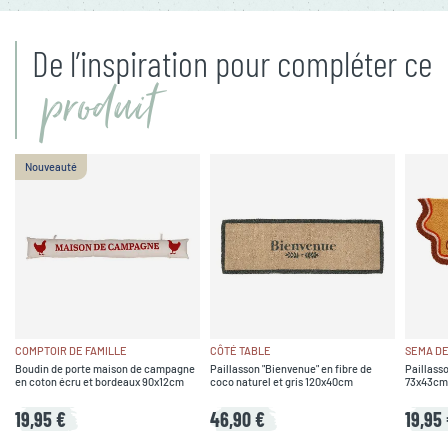
De l’inspiration pour compléter ce
produit
Nouveauté
COMPTOIR DE FAMILLE
CÔTÉ TABLE
SEMA DE
Boudin de porte maison de campagne
Paillasson "Bienvenue" en fibre de
Paillasso
en coton écru et bordeaux 90x12cm
coco naturel et gris 120x40cm
73x43cm
19,95 €
46,90 €
19,95