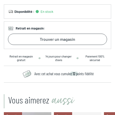
Disponibilité
:
En stock
Retrait en magasin
:
Trouver un magasin
Retrait en magasin
14 jours pour changer
Paiement 100%
gratuit
d’avis
sécurisé
Avec cet achat vous cumulez
12
points fidélité
aussi
Vous aimerez