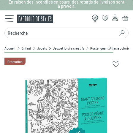
En raison des incendies en cours, des retards de livraison sont
Aller au contenu principal
à prévoir.
Recherche
Accueil
Enfant
Jouets
Jeux et loisirs créatifs
Poster géant Atlas à colorier
Promotion
Zoomer sur l'image