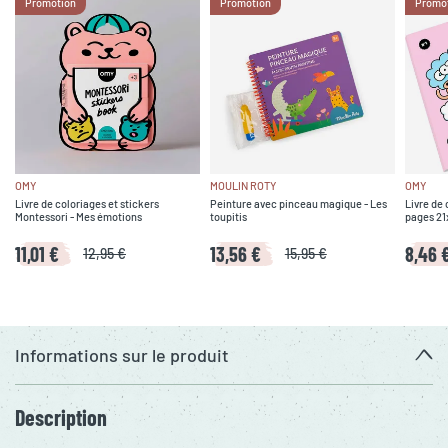
Promotion
Promotion
Promo
OMY
MOULIN ROTY
OMY
Livre de coloriages et stickers
Peinture avec pinceau magique - Les
Livre de
Montessori - Mes émotions
toupitis
pages 21
11,01 €
13,56 €
8,46 
12,95 €
15,95 €
Informations sur le produit
Description