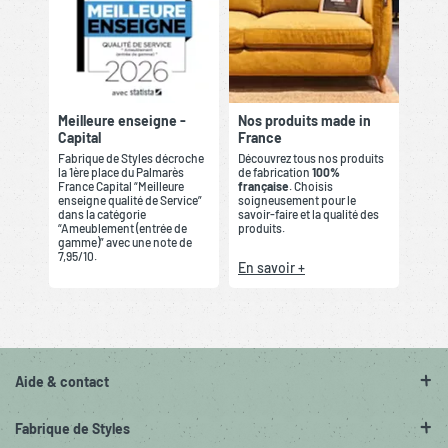
Meilleure enseigne -
Nos produits made in
Capital
France
Fabrique de Styles décroche
Découvrez tous nos produits
la 1ère place du Palmarès
de fabrication
100%
France Capital “Meilleure
française
. Choisis
enseigne qualité de Service”
soigneusement pour le
dans la catégorie
savoir-faire et la qualité des
“Ameublement (entrée de
produits.
gamme)” avec une note de
7,95/10.
En savoir +
Aide & contact
Fabrique de Styles