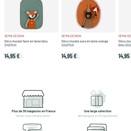
SEMA DESIGN
SEMA DESIGN
SEMA DE
Déco murale faon en laine bleu
Déco murale ours en laine orange
Déco mura
21x27cm
22x27cm
bleu 22
14,95 €
14,95 €
14,95
Plus de 30 magasins en France
Une large sélection
Venez nous rendre visite !
de marques et d'inspirations