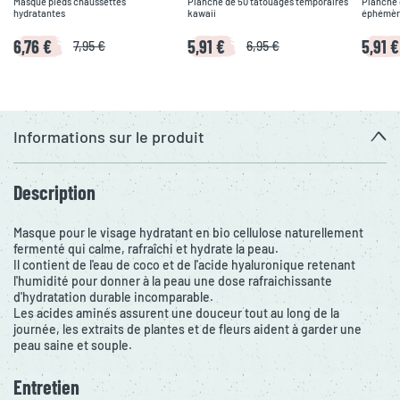
Masque pieds chaussettes
Planche de 50 tatouages temporaires
Planche 
hydratantes
kawaii
éphémère
6,76 €
5,91 €
5,91 €
7,95 €
6,95 €
Informations sur le produit
Description
Masque pour le visage hydratant en bio cellulose naturellement
fermenté qui calme, rafraîchi et hydrate la peau.
Il contient de l'eau de coco et de l'acide hyaluronique retenant
l'humidité pour donner à la peau une dose rafraichissante
d'hydratation durable incomparable.
Les acides aminés assurent une douceur tout au long de la
journée, les extraits de plantes et de fleurs aident à garder une
peau saine et souple.
Entretien