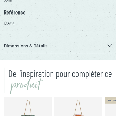
30ml
Référence
663616
Dimensions & Détails
De l’inspiration pour compléter ce
produit
Nouve