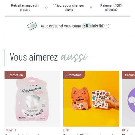
Retrait en magasin
14 jours pour changer
Paiement 100%
gratuit
d’avis
sécurisé
Avec cet achat vous cumulez
6
points fidélité
aussi
Vous aimerez
Promotion
Promotion
Promo
INUWET
OMY
OMY