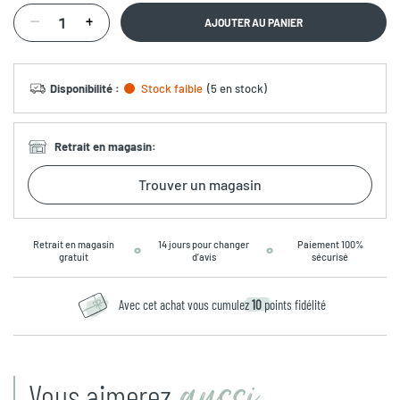
AJOUTER AU PANIER
Disponibilité
:
Stock faible
(
5 en stock
)
Retrait en magasin
:
Trouver un magasin
Retrait en magasin
14 jours pour changer
Paiement 100%
gratuit
d’avis
sécurisé
Avec cet achat vous cumulez
10
points fidélité
aussi
Vous aimerez