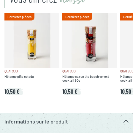
Dernières pièces
Dernières pièces
Derniè
QUAI SUD
QUAI SUD
QUAI SU
Mélange piña colada
Mélange sex on the beach verre à
Mélange m
cocktail 90g
cocktail
10,50 €
10,50 €
10,50
Informations sur le produit