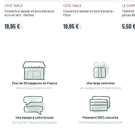
CÔTÉ TABLE
CÔTÉ TABLE
LE COMP
Couverts à salade en bois d'acacia
Couverts à salade en bois d'acacia -
Tablette 
écru et vert - Herbier
Fleur
pecan 8
19,95 €
19,95 €
5,50 
Plus de 30 magasins en France
Une large sélection
Venez nous rendre visite !
de marques et d'inspirations
Une équipe à votre écoute
Paiement 100% sécurisé
Sur notre E-shop et en magasin
Commandez en toute sécurité