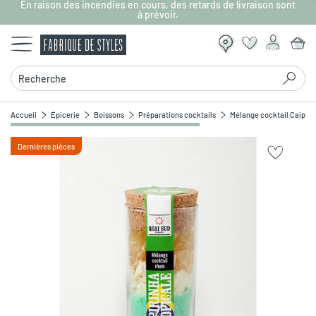
En raison des incendies en cours, des retards de livraison sont
Aller au contenu principal
à prévoir.
Recherche
Accueil
Épicerie
Boissons
Préparations cocktails
Mélange cocktail Caipiri
Dernières pièces
Zoomer sur l'image