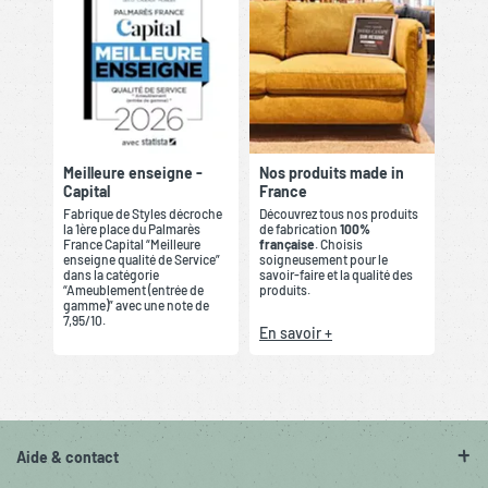
Meilleure enseigne -
Nos produits made in
Capital
France
Fabrique de Styles décroche
Découvrez tous nos produits
la 1ère place du Palmarès
de fabrication
100%
France Capital “Meilleure
française
. Choisis
enseigne qualité de Service”
soigneusement pour le
dans la catégorie
savoir-faire et la qualité des
“Ameublement (entrée de
produits.
gamme)” avec une note de
7,95/10.
En savoir +
Aide & contact