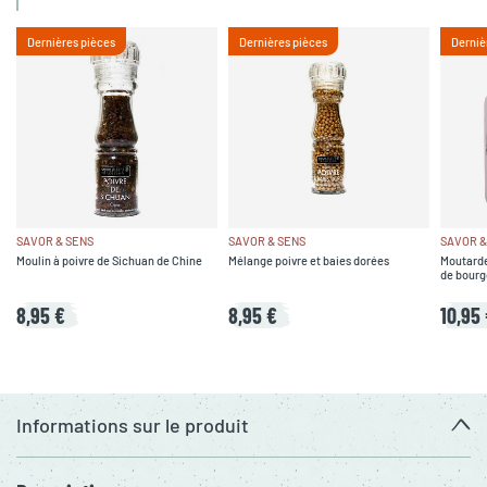
Dernières pièces
Dernières pièces
Derniè
SAVOR & SENS
SAVOR & SENS
SAVOR &
Moulin à poivre de Sichuan de Chine
Mélange poivre et baies dorées
Moutarde
de bourg
8,95 €
8,95 €
10,95
Informations sur le produit