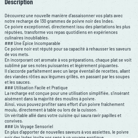
Description
Découvrez une nouvelle manière d'assaisonner vos plats avec
notre recharge de 130 grammes de poivre noir des Indes.
Ce poivre exceptionnel, directement issu des plantations les plus
réputées, transforme vos repas quotidiens en expériences
culinaires inoubliables.
### Une Épice Incomparable
Ce poivre noir est réputé pour sa capacité à rehausser les saveurs
de vos mets.
En incorporant cet aromate à vos préparations, chaque plat se voit
sublimé par ses notes puissantes et légèrement piquantes.
Il s'accorde parfaitement avec un large éventail de recettes, allant
des viandes rôties aux légumes grillés, en passant par les soupes
et les sauces.
### Utilisation Facile et Pratique
La recharge est conçue pour une utilisation simplifiée, s'insérant
aisément dans la majorité des moulins à poivre.
Ainsi, vous pouvez profiter sans effort d'un poivre fraîchement
moulu, directement à table ou lors de la cuisson.
Un véritable allié dans votre cuisine qui saura ravir papilles et
convives.
### Un Voyage Sensoriel
En plus d'apporter de nouvelles saveurs à vos assiettes, le poivre
noir des Indes invite vos sens à un voyage exotique.