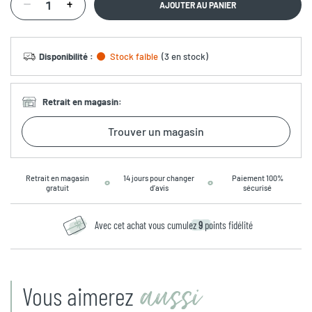
AJOUTER AU PANIER
Disponibilité
:
Stock faible
(
3 en stock
)
Retrait en magasin
:
Trouver un magasin
Retrait en magasin
14 jours pour changer
Paiement 100%
gratuit
d’avis
sécurisé
Avec cet achat vous cumulez
9
points fidélité
aussi
Vous aimerez