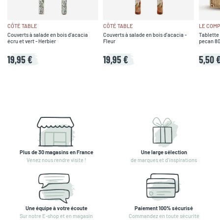
CÔTÉ TABLE
CÔTÉ TABLE
LE COMP
Couverts à salade en bois d'acacia
Couverts à salade en bois d'acacia -
Tablette 
écru et vert - Herbier
Fleur
pecan 8
19,95 €
19,95 €
5,50 
Plus de 30 magasins en France
Une large sélection
Venez nous rendre visite !
de marques et d'inspirations
Une équipe à votre écoute
Paiement 100% sécurisé
Sur notre E-shop et en magasin
Commandez en toute sécurité