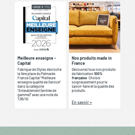
Meilleure enseigne -
Nos produits made in
Capital
France
Fabrique de Styles décroche
Découvrez tous nos produits
la 1ère place du Palmarès
de fabrication
100%
France Capital “Meilleure
française
. Choisis
enseigne qualité de Service”
soigneusement pour le
dans la catégorie
savoir-faire et la qualité des
“Ameublement (entrée de
produits.
gamme)” avec une note de
7,95/10.
En savoir +