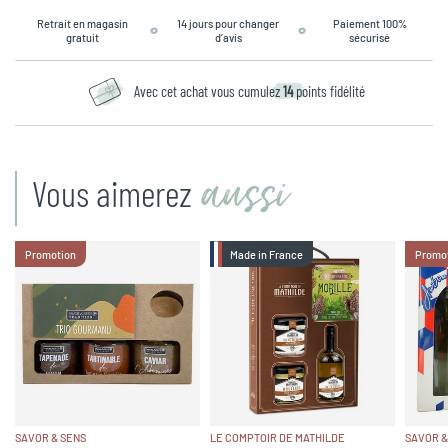
Retrait en magasin
14 jours pour changer
Paiement 100%
gratuit
d’avis
sécurisé
Avec cet achat vous cumulez
14
points fidélité
aussi
Vous aimerez
Promotion
Made in France
Promo
SAVOR & SENS
LE COMPTOIR DE MATHILDE
SAVOR &