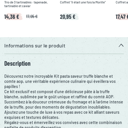
Trio de 3 tartinables : tapenade,
Coffret "il était une fois la Morille"
Coffret 
tartinable et caviar
14,36 €
20,95 €
17,47 
17,95 €
Informations sur le produit
Description
Découvrez notre incroyable Kit pasta saveur truffe blanche et
comte aop, une véritable expérience culinaire qui éveillera vos
papilles !
Ce kit exclusif est composé d'une délicieuse pâte à la truffe
blanche, sublimée par le goût unique et raffiné du comté AOP.
Succombez à la douceur crémeuse du fromage et à l'arôme intense
de la truffe, pour des moments de dégustation inoubliables.
Ajoutez une touche de luxe à vos repas avec ce kit alliant saveurs
exquises et textures délicates.
Régalez-vous et émerveillez vos convives avec cette combinaison
parfaite de produits d'exception.