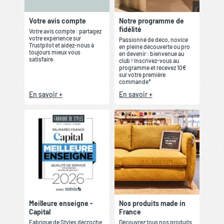
Votre avis compte
Notre programme de
fidélité
Votre avis compte : partagez
votre expérience sur
Passionné de déco, novice
Trustpilot et aidez-nous à
en pleine découverte ou pro
toujours mieux vous
en devenir : bienvenue au
satisfaire.
club ! Inscrivez-vous au
programme et recevez 10€
sur votre première
commande*
En savoir +
En savoir +
Meilleure enseigne -
Nos produits made in
Capital
France
Fabrique de Styles décroche
Découvrez tous nos produits