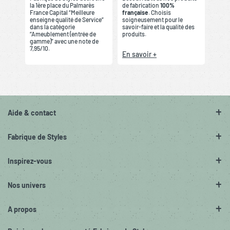
la 1ère place du Palmarès
de fabrication
100%
France Capital “Meilleure
française
. Choisis
enseigne qualité de Service”
soigneusement pour le
dans la catégorie
savoir-faire et la qualité des
“Ameublement (entrée de
produits.
gamme)” avec une note de
7,95/10.
En savoir +
Aide & contact
Fabrique de Styles
Inspirez-vous
Nos univers
A propos