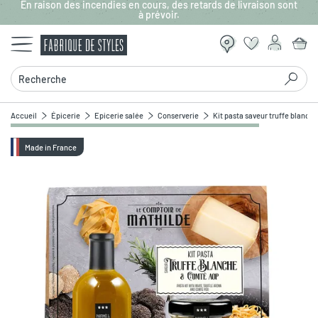
En raison des incendies en cours, des retards de livraison sont
Aller au contenu principal
à prévoir.
Recherche
Accueil
Épicerie
Epicerie salée
Conserverie
Kit pasta saveur truffe blanch
Made in France
Zoomer sur l'image