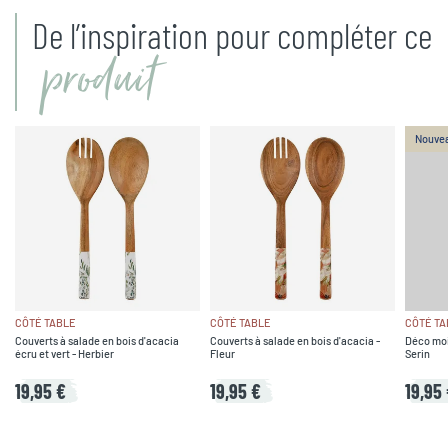
De l’inspiration pour compléter ce
produit
Nouve
CÔTÉ TABLE
CÔTÉ TABLE
CÔTÉ TA
Couverts à salade en bois d'acacia
Couverts à salade en bois d'acacia -
Déco moi
écru et vert - Herbier
Fleur
Serin
19,95 €
19,95 €
19,95