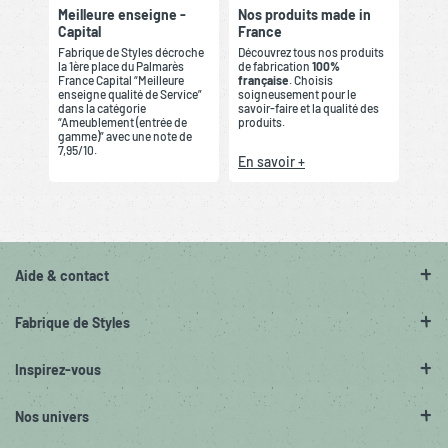
Meilleure enseigne -
Nos produits made in
Capital
France
Fabrique de Styles décroche
Découvrez tous nos produits
la 1ère place du Palmarès
de fabrication
100%
France Capital “Meilleure
française
. Choisis
enseigne qualité de Service”
soigneusement pour le
dans la catégorie
savoir-faire et la qualité des
“Ameublement (entrée de
produits.
gamme)” avec une note de
7,95/10.
En savoir +
Aide & contact
Fabrique de Styles
Inspirez-vous
Nos univers