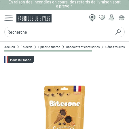
En raison des incendies en cours, des retards de livraison sont
Aller au contenu principal
à prévoir.
Recherche
Accueil
Épicerie
Epicerie sucrée
Chocolats et confiseries
Cônes fourrés ch
Made in France
Zoomer sur l'image