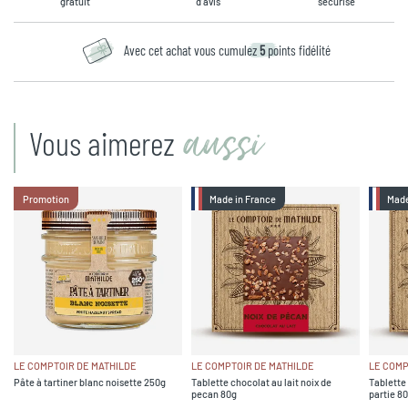
gratuit
d’avis
sécurisé
Avec cet achat vous cumulez
5
points fidélité
aussi
Vous aimerez
Promotion
Made in France
Made
LE COMPTOIR DE MATHILDE
LE COMPTOIR DE MATHILDE
LE COMP
Pâte à tartiner blanc noisette 250g
Tablette chocolat au lait noix de
Tablette 
pecan 80g
partie 8