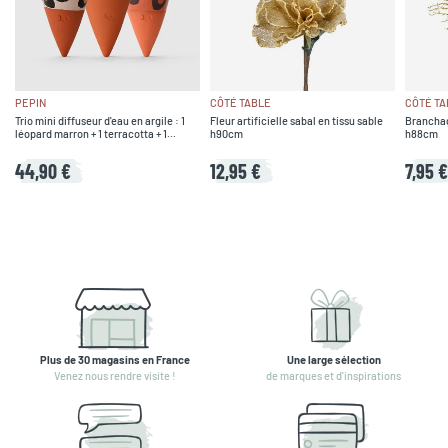
PEPIN
CÔTÉ TABLE
CÔTÉ TA
Trio mini diffuseur d'eau en argile : 1
Fleur artificielle sabal en tissu sable
Branchag
léopard marron + 1 terracotta + 1
h90cm
h88cm
léopard - Olla
44,90 €
12,95 €
7,95 €
Plus de 30 magasins en France
Une large sélection
Venez nous rendre visite !
de marques et d'inspirations