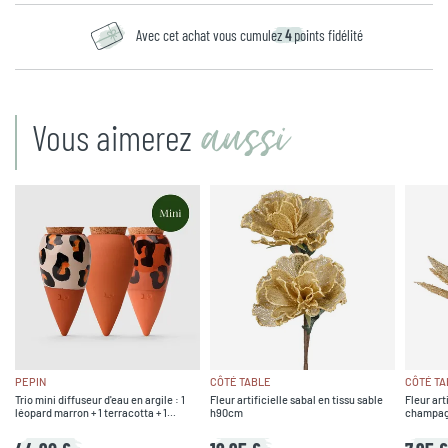
Avec cet achat vous cumulez
4
points fidélité
aussi
Vous aimerez
PEPIN
CÔTÉ TABLE
CÔTÉ TA
Trio mini diffuseur d'eau en argile : 1
Fleur artificielle sabal en tissu sable
Fleur art
léopard marron + 1 terracotta + 1
h90cm
champag
léopard - Olla