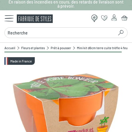
En raison des incendies en cours, des retards de livraison sont
Aller au contenu principal
à prévoir.
Recherche
Accueil
Fleurs et plantes
Prêt à pousser
Mini kit d6cm terre cuite trèfle 4 feuill
Made in France
Zoomer sur l'image