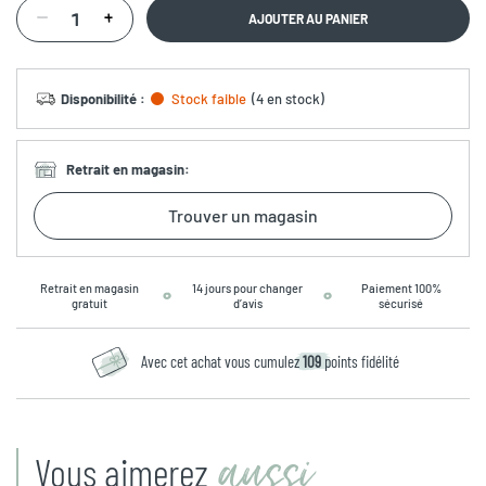
AJOUTER AU PANIER
Disponibilité
:
Stock faible
(
4 en stock
)
Retrait en magasin
:
Trouver un magasin
Retrait en magasin
14 jours pour changer
Paiement 100%
gratuit
d’avis
sécurisé
Avec cet achat vous cumulez
109
points fidélité
aussi
Vous aimerez