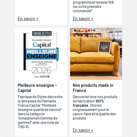
programme et recevez 10€
sur votre première
commande*
En savoir +
En savoir +
Meilleure enseigne -
Nos produits made in
Capital
France
Fabrique de Styles décroche
Découvrez tous nos produits
la 1ère place du Palmarès
de fabrication
100%
France Capital “Meilleure
française
. Choisis
enseigne qualité de Service”
soigneusement pour le
dans la catégorie
savoir-faire et la qualité des
“Ameublement (entrée de
produits.
gamme)” avec une note de
7,95/10.
En savoir +