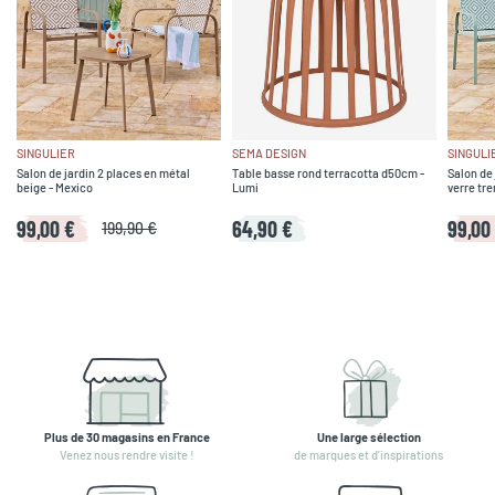
SINGULIER
SEMA DESIGN
SINGULI
Salon de jardin 2 places en métal
Table basse rond terracotta d50cm -
Salon de 
beige - Mexico
Lumi
verre tre
99,00 €
64,90 €
99,00
199,90 €
Plus de 30 magasins en France
Une large sélection
Venez nous rendre visite !
de marques et d'inspirations