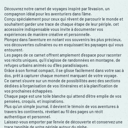
Découvrez notre carnet de voyages inspiré par l'évasion, un
compagnon idéal pour les aventuriers dans l'âme.
Conçu spécialement pour ceux qui rêvent de parcourir le monde et
souhaitent garder une trace de chaque étape de leur périple, cet
accessoire indispensable vous invite à documenter vos
expériences de manière créative et personnelle.
Plongez dans l'aventure en notant vos souvenirs les plus précieux,
vos découvertes culinaires ou en esquissant les paysages qui vous
entourent.
Les pages de ce carnet offrent amplement d'espace pour raconter
vos récits uniques, qu'il s'agisse de randonnées en montagne, de
refuges urbains animés ou d'îles paradisiaques.
Grâce à son format compact, il se glisse facilement dans votre sac à
dos, prêt à capturer chaque moment marquant de votre voyage.
Ce carnet s'ouvre sur un monde de possibilités avec des sections
dédiées à l'organisation de vos itinéraires et à la planification de
vos prochaines échappées.
Chaque page est une toile blanche qui attend d'être emplie de vos
pensées, croquis, et inspirations.
Plus qu'un simple journal, il devient le témoin de vos aventures à
travers les continents, révélant au fil des pages un récit
authentique et personnel.
Laissez-vous emporter par l'envie de découverte et conservez une
trace tangible de votre périple autour du globe.