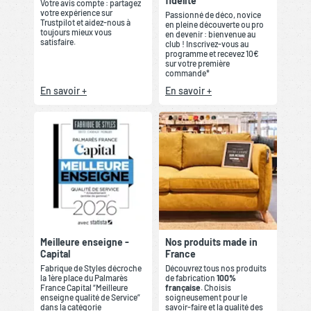
fidélité
Votre avis compte : partagez
votre expérience sur
Passionné de déco, novice
Trustpilot et aidez-nous à
en pleine découverte ou pro
toujours mieux vous
en devenir : bienvenue au
satisfaire.
club ! Inscrivez-vous au
programme et recevez 10€
sur votre première
commande*
En savoir +
En savoir +
Meilleure enseigne -
Nos produits made in
Capital
France
Fabrique de Styles décroche
Découvrez tous nos produits
la 1ère place du Palmarès
de fabrication
100%
France Capital “Meilleure
française
. Choisis
enseigne qualité de Service”
soigneusement pour le
dans la catégorie
savoir-faire et la qualité des