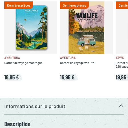
Dernières pièces
Dernières pièces
Derniè
AVENTURA
AVENTURA
ATWS
Carnet de voyage montagne
Carnet de voyage van life
Carnet r
220 pag
16,95 €
16,95 €
19,95
Informations sur le produit
Description