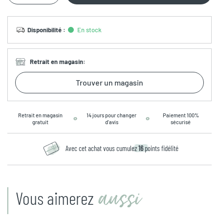
Disponibilité
:
En stock
Retrait en magasin
:
Trouver un magasin
Retrait en magasin
14 jours pour changer
Paiement 100%
gratuit
d’avis
sécurisé
Avec cet achat vous cumulez
16
points fidélité
aussi
Vous aimerez