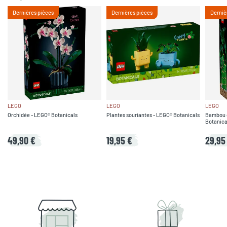
Dernières pièces
Dernières pièces
Derniè
LEGO
LEGO
LEGO
Orchidée - LEGO® Botanicals
Plantes souriantes - LEGO® Botanicals
Bambou d
Botanica
49,90 €
19,95 €
29,95