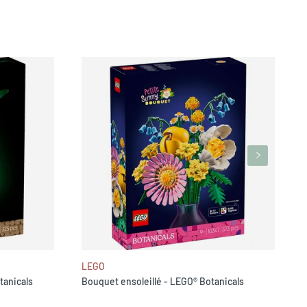
L
LEGO
tanicals
Bouquet ensoleillé - LEGO® Botanicals