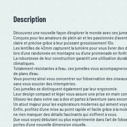
Description
Découvrez une nouvelle façon d'explorer le monde avec ces jum
Conçues pour les amateurs de plein air et les passionnés d'avent
claire et précise grâce à leur puissant grossissement 10x.
Les lentilles de 42mm capturent la lumière pour vous livrer des d
lors d'une randonnée en montagne ou d'une promenade en forêt
La robustesse de leur construction garantit une utilisation dura
climatiques.
Totalement résistantes à l'eau, ces jumelles vous accompagneront 
de plans d'eau.
Vous pourrez ainsi vous concentrer sur l'observation des oiseaux
sans vous soucier des intempéries.
Ces jumelles se distinguent également par leur ergonomie.
Leur design compact et léger vous assure une prise en main conf
Glissez-les dans votre sac à dos et partez à l'aventure sans en
Un atout majeur pour les explorateurs modernes qui aiment voya
Enfin, profitez d'une mise au point rapide et facile grâce à la mo
ne rien manquer des détails fascinants qui s'offrent à vous.
Que vous soyez débutant ou plus expérimenté dans l'art de l'obser
portes d'une nouvelle dimension visuelle.