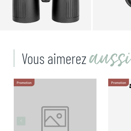
aussi
Vous aimerez
Promotion
Promotion