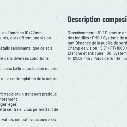
Description composi
elles étanches 10x42mm.
Grossissement : 10 / Diamètre de
ures, elles offrent une vision
des lentilles : FMC / Système de m
mm Distance de la pupille de sort
étails saisissants, que ce soit
Champ de vision : 5,8° / FT/1000 Y
.
Étanche et antibuée : Oui Systèm
ble dans diverses conditions
14112652 mm / Poids de l'unité : 5
sans faillir sous la pluie ou près
 ou la contemplation de la nature,
ortable et un transport pratique.
combrement.
ger léger.
lette centrale, vous permettant de
vation, cet outil vous ouvre les