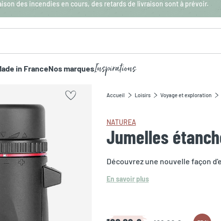
aison des incendies en cours, des retards de livraison sont à prévoir.
Inspirations
ade in France
Nos marques
Accueil
Loisirs
Voyage et exploration
NATUREA
Jumelles étanch
Découvrez une nouvelle façon d'
En savoir plus