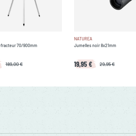
NATUREA
éfracteur 70/900mm
Jumelles noir 8x21mm
19,95 €
189,00 €
29,95 €