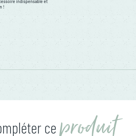
cessoire indispensable et
n !
produit
compléter ce