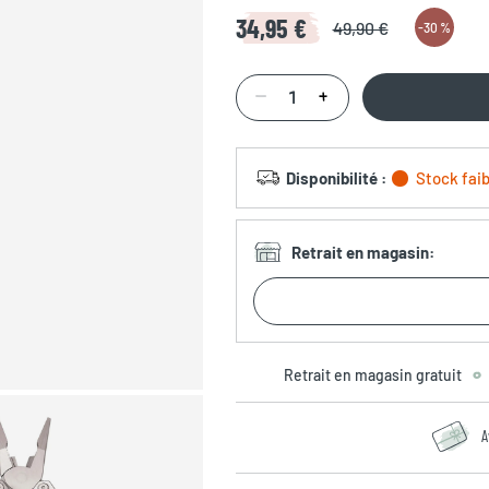
34,95 €
49,90 €
-
30 %
Disponibilité
:
Stock faib
Retrait en magasin
:
Retrait en magasin gratuit
A