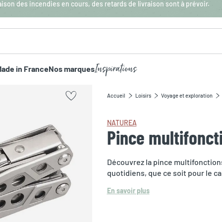
aison des incendies en cours, des retards de livraison sont à prévoir.
Inspirations
ade in France
Nos marques
Accueil
Loisirs
Voyage et exploration
NATUREA
Pince multifonct
Découvrez la pince multifonction
quotidiens, que ce soit pour le c
En savoir plus