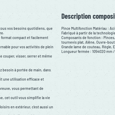
Description composi
 tous vos besoins quotidiens, que
Pince Multifonction Matériau : Aci
re.
Fabriqué à partir de la technolog
n format compact et facilement
Composants de fonction : Pinces,
tournevis plat, Alêne, Ouvre-bout
nable pour vos activités de plein
Grande lame de couteau, Règle, 
Longueur fermée : 1054020 mm / P
de couper, visser, serrer et même
z besoin à portée de main, dans
t une utilisation efficace et
épreuve, vous permettant de
 cet outil vous simplifie la vie
oisirs en extérieur, c'est aussi un